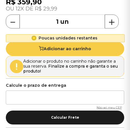
R$
359
,
90
12
R$
29
,
99
－
＋
Poucas unidades restantes
Adicionar ao carrinho
Adicionar o produto no carrinho não garante a
sua reserva.
Finalize a compra e garanta o seu
produto!
Não sei meu CEP