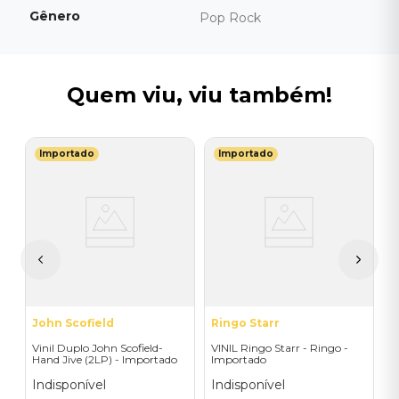
Gênero
Pop Rock
Quem viu, viu também!
Importado
Importado
P
ad
V
C
I
A
a
John Scofield
Ringo Starr
Vinil Duplo John Scofield-
VINIL Ringo Starr - Ringo -
Hand Jive (2LP) - Importado
Importado
Indisponível
Indisponível