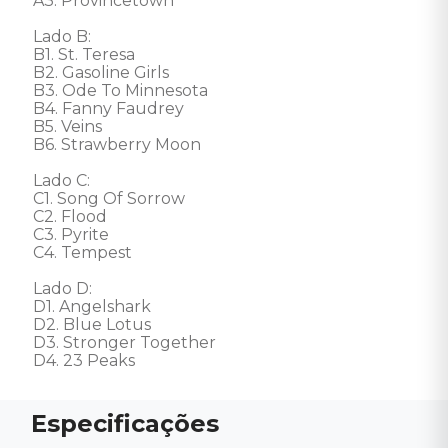
A3. Provincetown

Lado B: 

B1. St. Teresa

B2. Gasoline Girls

B3. Ode To Minnesota

B4. Fanny Faudrey

B5. Veins

B6. Strawberry Moon

Lado C: 

C1. Song Of Sorrow

C2. Flood

C3. Pyrite

C4. Tempest

Lado D: 

D1. Angelshark

D2. Blue Lotus

D3. Stronger Together

D4. 23 Peaks