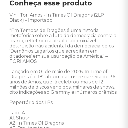
Conheça esse produto
Vinil Tori Amos - In Times Of Dragons (2LP 
Black) - Importado 

"Em Tempos de Dragões é uma história 
metafórica sobre a luta da democracia contra a 
tirania, refletindo a atual e abominável 
destruição não acidental da democracia pelos 
'Demônios Lagartos que acreditam em 
ditadores' em sua usurpação da América." – 
TORI AMOS

Lançado em 01 de maio de 2026, In Time of 
Dragons é o 18º álbum da ilustre carreira de 36 
anos de Amos, que já celebrou mais de 12 
milhões de discos vendidos, milhares de shows, 
oito indicações ao Grammy e inúmeros prêmios.

Repertório dos LPs: 

Lado A: 

A1. Shush

A2. In Times Of Dragons
