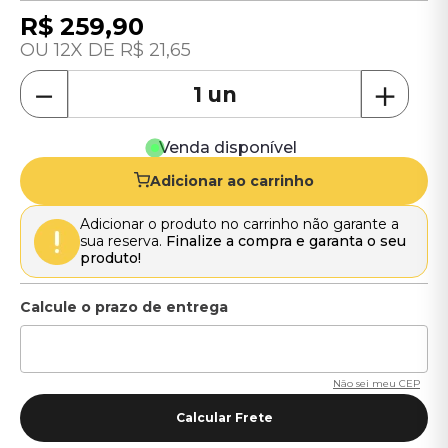
R$
259
,
90
12
R$
21
,
65
－
＋
Venda disponível
Adicionar ao carrinho
Adicionar o produto no carrinho não garante a
sua reserva.
Finalize a compra e garanta o seu
produto!
Não sei meu CEP