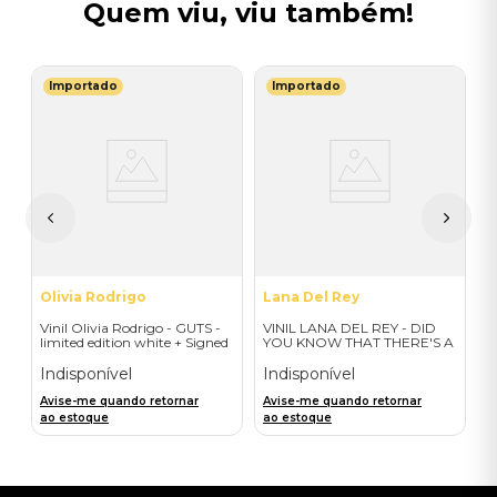
Quem viu, viu também!
Importado
Importado
I
V
I
A
a
Olivia Rodrigo
Lana Del Rey
Vinil Olivia Rodrigo - GUTS -
VINIL LANA DEL REY - DID
limited edition white + Signed
YOU KNOW THAT THERE'S A
Litho - Importado
TUNNEL UNDER OCEAN
BLVD (ALT COVER EXPLICIT/
Indisponível
Indisponível
2LP) - IMPORTADO
Avise-me quando retornar
Avise-me quando retornar
ao estoque
ao estoque