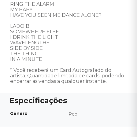
RING THE ALARM 

MY BABY 

HAVE YOU SEEN ME DANCE ALONE?

LADO B 

SOMEWHERE ELSE 

I DRINK THE LIGHT 

WAVELENGTHS 

SIDE BY SIDE 

THE THING 

IN A MINUTE

* Você receberá um Card Autografado do 
artista. Quantidade limitada de cards, podendo 
encerrar as vendas a qualquer instante.
Gênero
Pop