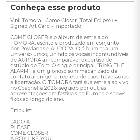
Conheça esse produto
Vinil Tomora - Come Closer (Total Eclipse) + 
Signed Art Card - Importado 

COME CLOSER é o álbum de estreia do 
TOMORA, escrito e produzido em conjunto 
por Rowlands e AURORA. O álbum cria um 
universo único, unindo os vocais inconfundíveis 
de AURORA à incomparável expertise de 
estúdio de Tom. O single principal, “RING THE 
ALARM”, é um glorioso som mecanizado de 
contato alienígena, repleto de caos, travessuras 
e libertação. O TOMORA fará sua estreia ao vivo 
no Coachella 2026, seguido por outras 
apresentações em festivais na Europa e shows 
fixos ao longo do ano.

Tracklist:

LADO A 

PLEASE 

COME CLOSER 

A BOY LIKE YOU 
