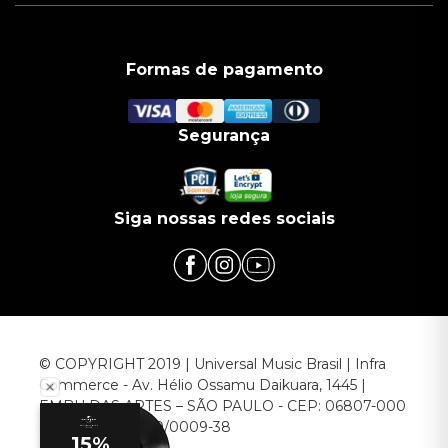
Formas de pagamento
Segurança
Siga nossas redes sociais
© COPYRIGHT 2019 | Universal Music Brasil | Infra
Commerce - Av. Hélio Ossamu Daikuara, 1445 |
EMBU DAS ARTES – SÃO PAULO - CEP: 06807-000
CNPJ: 00.952.789/0009-38