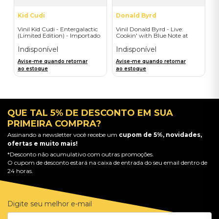
Kid Cudi
Donald Byrd
Vinil Kid Cudi - Entergalactic
Vinil Donald Byrd - Live:
(Limited Edition) - Importado
Cookin' with Blue Note at
Montreux (LP) - Importado
Indisponível
Indisponível
Avise-me quando retornar
Avise-me quando retornar
ao estoque
ao estoque
QUE TAL 5% DE DESCONTO EM SUA
PRIMEIRA COMPRA?
Assinando a newsletter você recebe um
cupom de 5%, novidades,
ofertas e muito mais!
*Desconto não acumulativo com outras promoções.
O cupom de desconto estará na caixa de entrada do seu email dentro de
24 horas.
Digite seu melhor e-mail