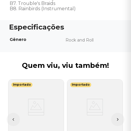
B7. Trouble's Braids 

B8. Rainbirds (Instrumental)
Gênero
Rock and Roll
Quem viu, viu também!
Importado
Importado
B
V
V
V
I
I
A
a