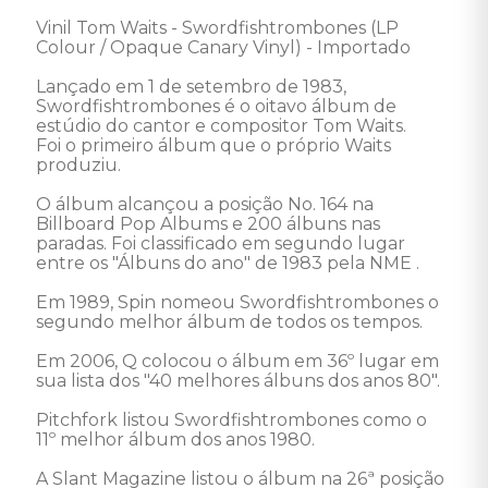
Vinil Tom Waits - Swordfishtrombones (LP 
Colour / Opaque Canary Vinyl) - Importado

Lançado em 1 de setembro de 1983, 
Swordfishtrombones é o oitavo álbum de 
estúdio do cantor e compositor Tom Waits. 

Foi o primeiro álbum que o próprio Waits 
produziu. 

O álbum alcançou a posição No. 164 na 
Billboard Pop Albums e 200 álbuns nas 
paradas. Foi classificado em segundo lugar 
entre os "Álbuns do ano" de 1983 pela NME . 

Em 1989, Spin nomeou Swordfishtrombones o 
segundo melhor álbum de todos os tempos. 

Em 2006, Q colocou o álbum em 36º lugar em 
sua lista dos "40 melhores álbuns dos anos 80". 

Pitchfork listou Swordfishtrombones como o 
11º melhor álbum dos anos 1980. 

A Slant Magazine listou o álbum na 26ª posição 