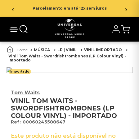
Parcelamento em até 12x sem juros
MÚSICA
LP | VINIL
VINIL IMPORTADO
Vinil Tom Waits - Swordfishtrombones (LP Colour Vinyl) -
Importado
Importado
Tom Waits
VINIL TOM WAITS -
SWORDFISHTROMBONES (LP
COLOUR VINYL) - IMPORTADO
:
00060245588647
Este produto não está disponível no