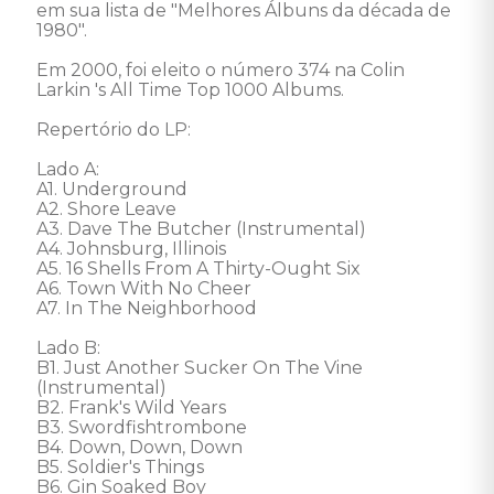
em sua lista de "Melhores Álbuns da década de 
1980". 

Em 2000, foi eleito o número 374 na Colin 
Larkin 's All Time Top 1000 Albums.  

Repertório do LP:

Lado A:

A1. Underground 

A2. Shore Leave 

A3. Dave The Butcher (Instrumental) 

A4. Johnsburg, Illinois 

A5. 16 Shells From A Thirty-Ought Six 

A6. Town With No Cheer 

A7. In The Neighborhood 

Lado B: 

B1. Just Another Sucker On The Vine 
(Instrumental) 

B2. Frank's Wild Years 

B3. Swordfishtrombone 

B4. Down, Down, Down 

B5. Soldier's Things 

B6. Gin Soaked Boy 
