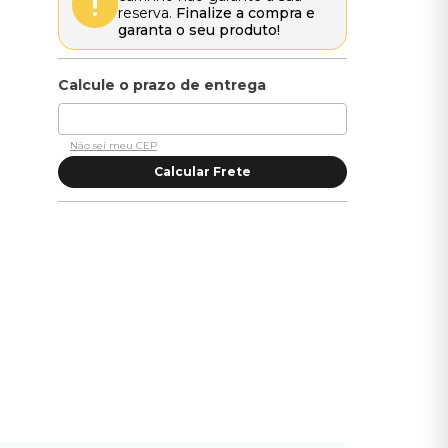
reserva.
Finalize a compra e
garanta o seu produto!
Não sei meu CEP