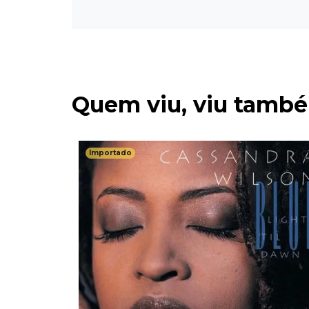
Quem viu, viu tamb
Importado
Don't Give
 - 45 RPM