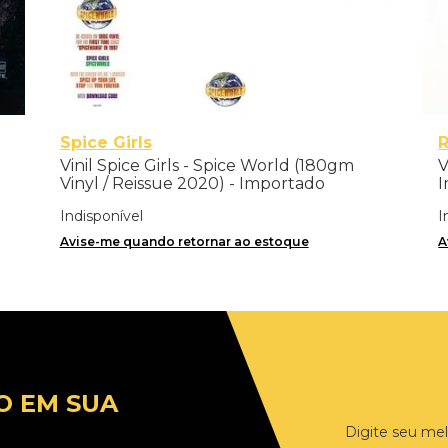
Spice Girls
Vinil Spice Girls - Spice World (180gm
V
Vinyl / Reissue 2020) - Importado
I
Indisponível
I
Avise-me quando retornar ao estoque
A
O EM SUA
Digite seu mel