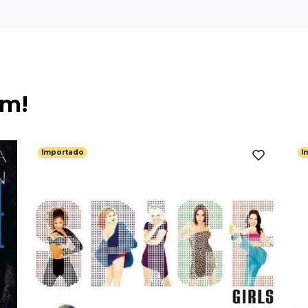
ém!
Importado
I