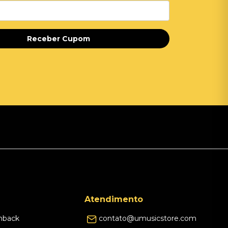
Receber Cupom
Atendimento
hback
contato@umusicstore.com