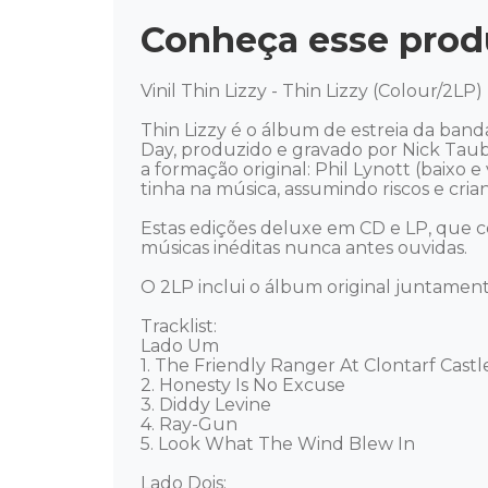
Conheça esse prod
Vinil Thin Lizzy - Thin Lizzy (Colour/2LP)
Thin Lizzy é o álbum de estreia da band
Day, produzido e gravado por Nick Tau
a formação original: Phil Lynott (baixo e
tinha na música, assumindo riscos e cri
Estas edições deluxe em CD e LP, que ce
músicas inéditas nunca antes ouvidas.

O 2LP inclui o álbum original juntamen
Tracklist:

Lado Um

1. The Friendly Ranger At Clontarf Castle
2. Honesty Is No Excuse

3. Diddy Levine

4. Ray-Gun

5. Look What The Wind Blew In

Lado Dois:
