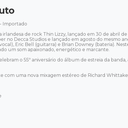
uto
 - Importado 

a irlandesa de rock Thin Lizzy, lançado em 30 de abril d
ber no Decca Studios e lançado em agosto do mesmo ano.
 vocal), Eric Bell (guitarra) e Brian Downey (bateria). Nes
ando um som apaixonado, energético e marcante.

lebram o 55º aniversário do álbum de estreia da banda, 
te com uma nova mixagem estéreo de Richard Whittaker, 

