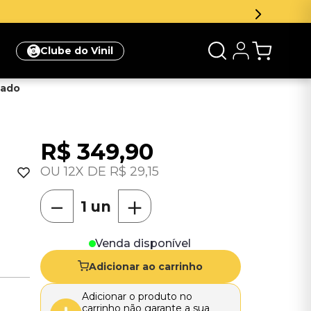
Clube do Vinil
tado
R$
349
,
90
12
R$
29
,
15
－
＋
Venda disponível
Adicionar ao carrinho
Adicionar o produto no
carrinho não garante a sua