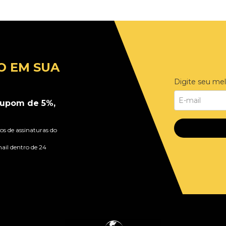
O EM SUA
Digite seu mel
upom de 5%,
s de assinaturas do
ail dentro de 24