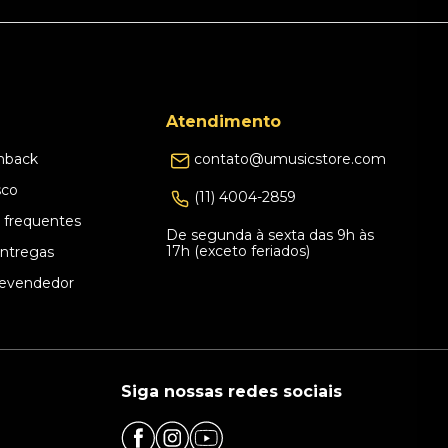
Atendimento
hback
contato@umusicstore.com
sco
(11) 4004-2859
 frequentes
De segunda à sexta das 9h às
17h (exceto feriados)
Entregas
evendedor
Siga nossas redes sociais