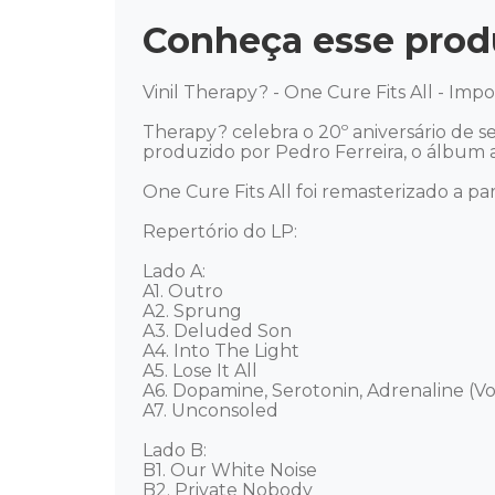
Conheça esse prod
Vinil Therapy? - One Cure Fits All - Impo
Therapy? celebra o 20º aniversário de s
produzido por Pedro Ferreira, o álbum 
One Cure Fits All foi remasterizado a par
Repertório do LP: 

Lado A: 

A1. Outro 

A2. Sprung 

A3. Deluded Son 

A4. Into The Light 

A5. Lose It All 

A6. Dopamine, Serotonin, Adrenaline (Voi
A7. Unconsoled

Lado B: 

B1. Our White Noise 

B2. Private Nobody 
