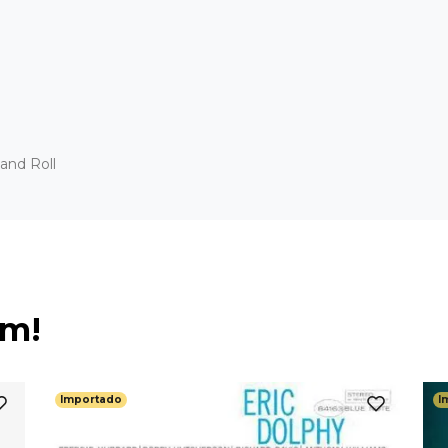
and Roll
ém!
Importado
I