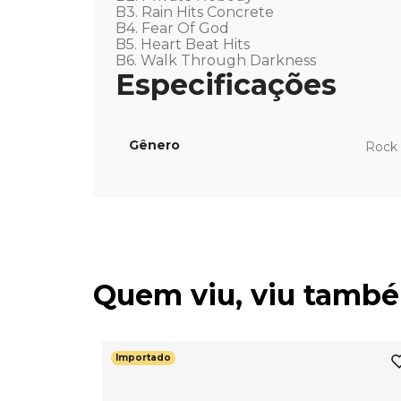
B3. Rain Hits Concrete 

B4. Fear Of God 

B5. Heart Beat Hits 

B6. Walk Through Darkness
Gênero
Rock 
Quem viu, viu tamb
Importado
ey Road