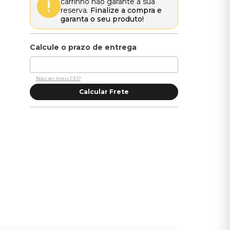
carrinho não garante a sua
reserva.
Finalize a compra e
garanta o seu produto!
Não sei meu CEP