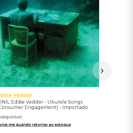
Green Vin
Indisponíve
Avise-me qu
Eddie Vedder
INIL Eddie Vedder - Ukulele Songs
Consumer Engagement) - Importado
ndisponível
vise-me quando retornar ao estoque