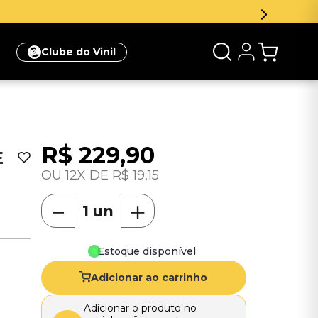
Clube do Vinil
R$
229
,
90
E
12
R$
19
,
15
－
＋
Estoque disponível
Adicionar ao carrinho
Adicionar o produto no