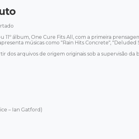
uto
rtado 

eu 11º álbum, One Cure Fits All, com a primeira prensage
apresenta músicas como "Rain Hits Concrete", "Deluded S
tir dos arquivos de origem originais sob a supervisão da b
ce – Ian Gatford) 
