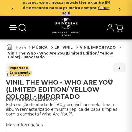
Inscreva-se na nossa newsletter e ganhe 5%
de desconto na sua primeira compra.
Clique
aqui
MÚSICA
LP | VINIL
VINIL IMPORTADO
Vinil The Who - Who Are You (Limited Edition/ Yellow
Color) - Importado
Importado
Lançamento
The Who
VINIL THE WHO - WHO ARE YOU
(LIMITED EDITION/ YELLOW
COLOR) - IMPORTADO
:
00060244886523
Esta edição limitada de 180g em vinil amarelo, traz o
álbum remasterizado em uma réplica de capa simples
com a camiseta "Who Are You?".
Mais Informações.