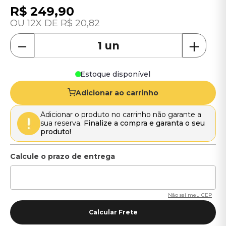
R$
249
,
90
12
R$
20
,
82
－
＋
Estoque disponível
Adicionar ao carrinho
Adicionar o produto no carrinho não garante a
sua reserva.
Finalize a compra e garanta o seu
produto!
Não sei meu CEP