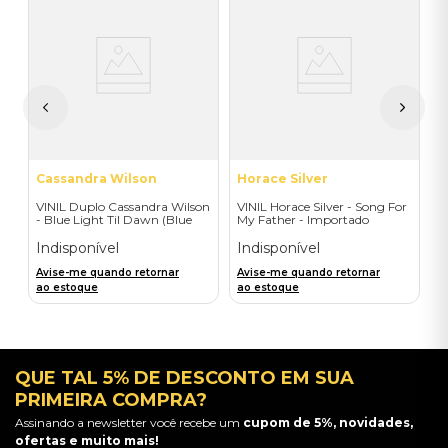
S
0
V
A
1
I
A
a
Cassandra Wilson
Horace Silver
VINIL Duplo Cassandra Wilson
VINIL Horace Silver - Song For
- Blue Light Til Dawn (Blue
My Father - Importado
Note Classic-2LP) - Importado
Indisponível
Indisponível
Avise-me quando retornar
Avise-me quando retornar
ao estoque
ao estoque
QUE TAL 5% DE DESCONTO EM SUA
PRIMEIRA COMPRA?
Assinando a newsletter você recebe um
cupom de 5%, novidades,
ofertas e muito mais!