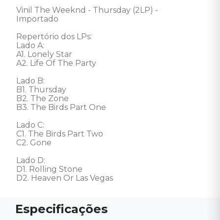
Vinil The Weeknd - Thursday (2LP) - 
Importado 

Repertório dos LPs:

Lado A: 

A1. Lonely Star

A2. Life Of The Party

Lado B: 

B1. Thursday

B2. The Zone

B3. The Birds Part One

Lado C: 

C1. The Birds Part Two

C2. Gone

Lado D: 

D1. Rolling Stone

D2. Heaven Or Las Vegas