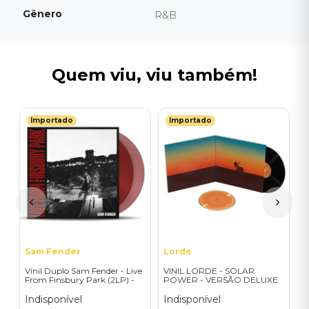
Gênero
R&B
Quem viu, viu também!
Importado
Importado
F
a
V
M
M
T
I
A
a
Sam Fender
Lorde
Vinil Duplo Sam Fender - Live
VINIL LORDE - SOLAR
From Finsbury Park (2LP) -
POWER - VERSÃO DELUXE
Importado
EXCLUSIVA
Indisponível
Indisponível