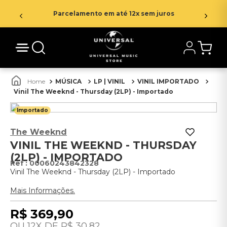
Parcelamento em até 12x sem juros
MÚSICA
LP | VINIL
VINIL IMPORTADO
Vinil The Weeknd - Thursday (2LP) - Importado
Importado
The Weeknd
VINIL THE WEEKND - THURSDAY
(2LP) - IMPORTADO
:
00060243842328
Vinil The Weeknd - Thursday (2LP) - Importado
Mais Informações.
R$
369
,
90
12
R$
30
,
82