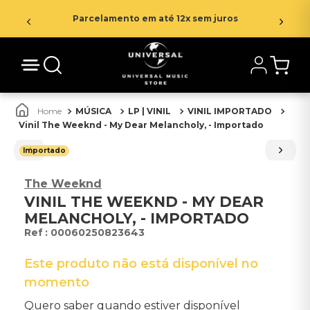
Parcelamento em até 12x sem juros
MÚSICA
LP | VINIL
VINIL IMPORTADO
Vinil The Weeknd - My Dear Melancholy, - Importado
Importado
The Weeknd
VINIL THE WEEKND - MY DEAR
MELANCHOLY, - IMPORTADO
:
00060250823643
Este produto não está disponível no
momento
Quero saber quando estiver disponível