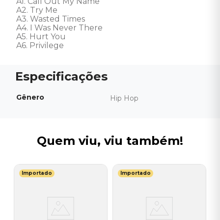
A1. Call Out My Name 

A2. Try Me 

A3. Wasted Times 

A4. I Was Never There 

A5. Hurt You 

A6. Privilege
Gênero
Hip Hop
Quem viu, viu também!
Importado
Importado
M
V
-
-
-
I