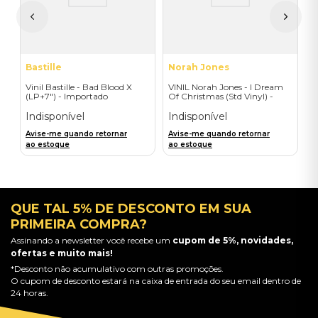
A
a
Bastille
Norah Jones
Vinil Bastille - Bad Blood X
VINIL Norah Jones - I Dream
(LP+7") - Importado
Of Christmas (Std Vinyl) -
Importado
Indisponível
Indisponível
Avise-me quando retornar
Avise-me quando retornar
ao estoque
ao estoque
QUE TAL 5% DE DESCONTO EM SUA
PRIMEIRA COMPRA?
Assinando a newsletter você recebe um
cupom de 5%, novidades,
ofertas e muito mais!
*Desconto não acumulativo com outras promoções.
O cupom de desconto estará na caixa de entrada do seu email dentro de
24 horas.