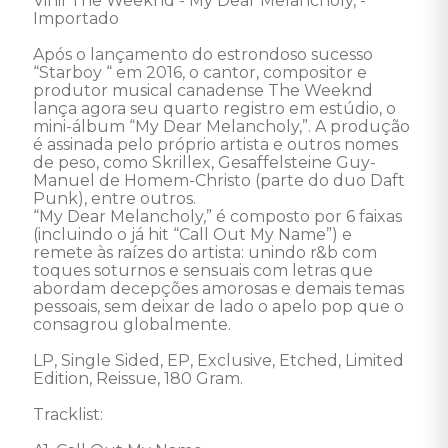
Vinil The Weeknd - My Dear Melancholy, - 
Importado

Após o lançamento do estrondoso sucesso 
“Starboy “ em 2016, o cantor, compositor e 
produtor musical canadense The Weeknd 
lança agora seu quarto registro em estúdio, o 
mini-álbum “My Dear Melancholy,”. A produção 
é assinada pelo próprio artista e outros nomes 
de peso, como Skrillex, Gesaffelsteine Guy-
Manuel de Homem-Christo (parte do duo Daft 
Punk), entre outros. 

“My Dear Melancholy,” é composto por 6 faixas 
(incluindo o já hit “Call Out My Name”) e 
remete às raízes do artista: unindo r&b com 
toques soturnos e sensuais com letras que 
abordam decepções amorosas e demais temas 
pessoais, sem deixar de lado o apelo pop que o 
consagrou globalmente.  

LP, Single Sided, EP, Exclusive, Etched, Limited 
Edition, Reissue, 180 Gram. 

Tracklist: 
