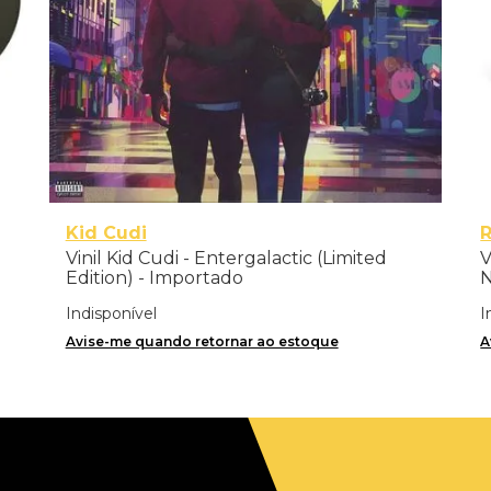
Kid Cudi
Vinil Kid Cudi - Entergalactic (Limited
V
Edition) - Importado
N
Indisponível
I
Avise-me quando retornar ao estoque
A