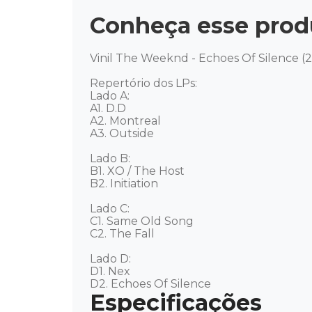
Conheça esse prod
Vinil The Weeknd - Echoes Of Silence (2
Repertório dos LPs:

Lado A:

A1. D.D 

A2. Montreal 

A3. Outside 

Lado B: 

B1. XO / The Host 

B2. Initiation 

Lado C: 

C1. Same Old Song 

C2. The Fall 

Lado D: 

D1. Nex 

D2. Echoes Of Silence