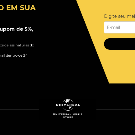
O EM SUA
Digite seu mel
upom de 5%,
s de assinaturas do
ail dentro de 24