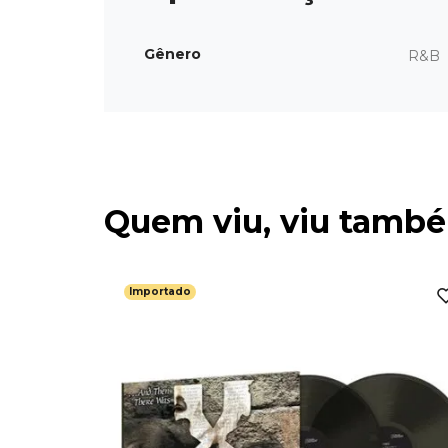
Gênero
R&B
Quem viu, viu tamb
Importado
allads (LP