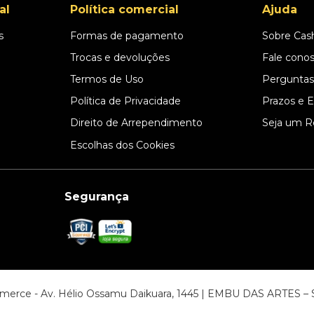
al
Política comercial
Ajuda
s
Formas de pagamento
Sobre Cas
l
Trocas e devoluções
Fale cono
Termos de Uso
Perguntas
Política de Privacidade
Prazos e 
Direito de Arrependimento
Seja um R
Escolhas dos Cookies
Segurança
ommerce - Av. Hélio Ossamu Daikuara, 1445 | EMBU DAS ARTES 