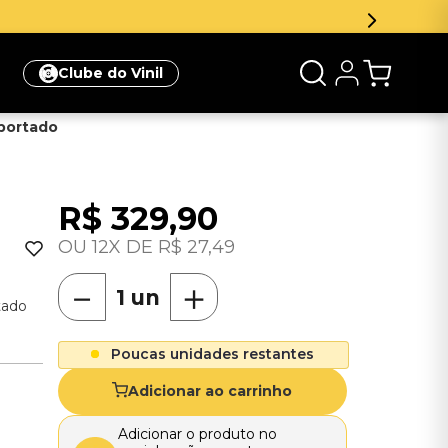
Clube do Vinil
mportado
R$
329
,
90
12
R$
27
,
49
－
＋
tado
Poucas unidades restantes
Adicionar ao carrinho
Adicionar o produto no