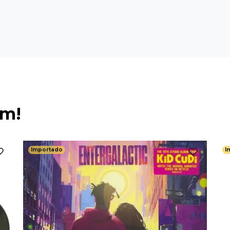
ém!
Importado
I