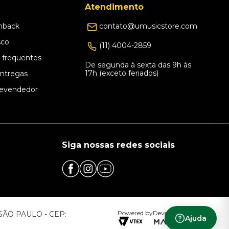
Atendimento
hback
contato@umusicstore.com
sco
(11) 4004-2859
 frequentes
De segunda à sexta das 9h às
17h (exceto feriados)
Entregas
evendedor
Siga nossas redes sociais
Powered by
Developed by
– SÃO PAULO - CEP:
Ajuda