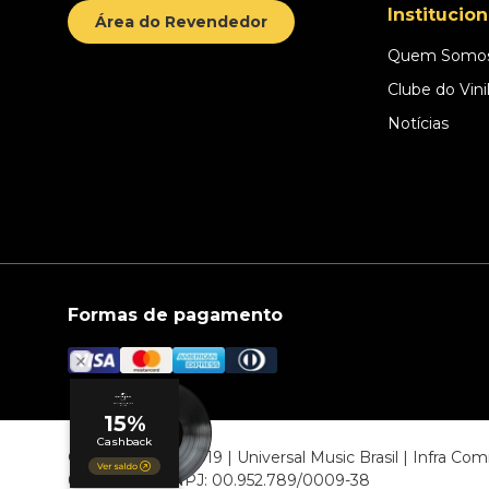
Institucion
Área do Revendedor
Quem Somo
Clube do Vini
Notícias
Formas de pagamento
© COPYRIGHT 2019 | Universal Music Brasil | Infra C
06807-000 CNPJ: 00.952.789/0009-38