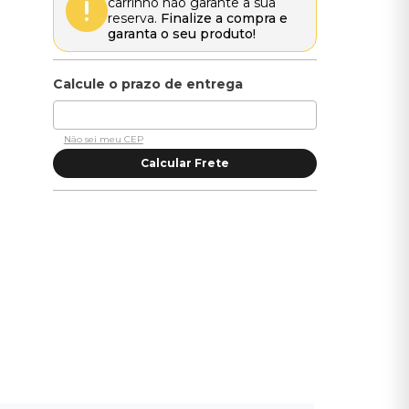
carrinho não garante a sua
reserva.
Finalize a compra e
garanta o seu produto!
Não sei meu CEP