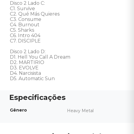
Disco 2 Lado C: 

C1. Survive

C2. Qué Más Quieres

C3. Consume

C4. Burnout

C5. Sharks

C6. Intro 404

C7. DISCIPLE

Disco 2 Lado D: 

D1. Hell You Call A Dream

D2. MARTIRIO

D3. EVOLVE

D4. Narcisista

D5. Automatic Sun
Gênero
Heavy Metal