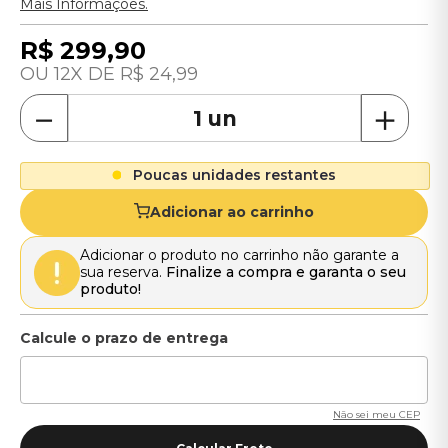
Mais Informações.
R$
299
,
90
12
R$
24
,
99
－
＋
Poucas unidades restantes
Adicionar ao carrinho
Adicionar o produto no carrinho não garante a
sua reserva.
Finalize a compra e garanta o seu
produto!
Não sei meu CEP