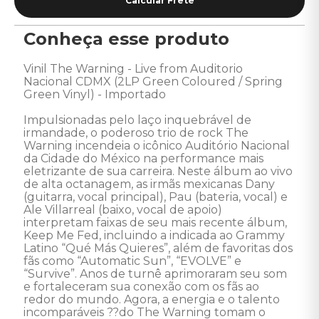
Conheça esse produto
Vinil The Warning - Live from Auditorio 
Nacional CDMX (2LP Green Coloured / Spring 
Green Vinyl) - Importado 

Impulsionadas pelo laço inquebrável de 
irmandade, o poderoso trio de rock The 
Warning incendeia o icônico Auditório Nacional 
da Cidade do México na performance mais 
eletrizante de sua carreira. Neste álbum ao vivo 
de alta octanagem, as irmãs mexicanas Dany 
(guitarra, vocal principal), Pau (bateria, vocal) e 
Ale Villarreal (baixo, vocal de apoio) 
interpretam faixas de seu mais recente álbum, 
Keep Me Fed, incluindo a indicada ao Grammy 
Latino “Qué Más Quieres”, além de favoritas dos 
fãs como “Automatic Sun”, “EVOLVE” e 
“Survive”. Anos de turnê aprimoraram seu som 
e fortaleceram sua conexão com os fãs ao 
redor do mundo. Agora, a energia e o talento 
incomparáveis ??do The Warning tomam o 