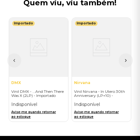
Quem viu, viu também!
Importado
Importado
E
V
-
S
E
I
A
a
DMX
Nirvana
Vinil DMX - ...And Then There
Vinil Nirvana - In Utero 30th
Was X (2LP) - Importado
Anniversary (LP+10) -
Importado
Indisponível
Indisponível
Avise-me quando retornar
Avise-me quando retornar
ao estoque
ao estoque