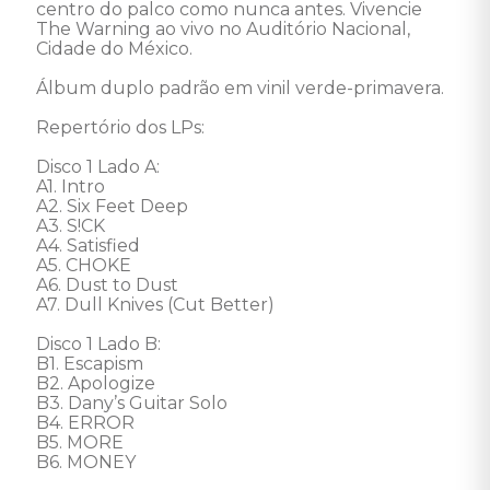
centro do palco como nunca antes. Vivencie 
The Warning ao vivo no Auditório Nacional, 
Cidade do México.

Álbum duplo padrão em vinil verde-primavera.

Repertório dos LPs:

Disco 1 Lado A: 

A1. Intro

A2. Six Feet Deep

A3. S!CK

A4. Satisfied

A5. CHOKE

A6. Dust to Dust

A7. Dull Knives (Cut Better)

Disco 1 Lado B: 

B1. Escapism

B2. Apologize

B3. Dany’s Guitar Solo

B4. ERROR

B5. MORE

B6. MONEY
