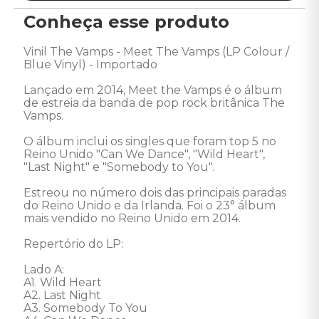
Conheça esse produto
Vinil The Vamps - Meet The Vamps (LP Colour / 
Blue Vinyl) - Importado

Lançado em 2014, Meet the Vamps é o álbum 
de estreia da banda de pop rock britânica The 
Vamps. 

O álbum inclui os singles que foram top 5 no 
Reino Unido "Can We Dance", "Wild Heart", 
"Last Night" e "Somebody to You". 

Estreou no número dois das principais paradas 
do Reino Unido e da Irlanda. Foi o 23° álbum 
mais vendido no Reino Unido em 2014.

Repertório do LP:

Lado A:

A1. Wild Heart

A2. Last Night

A3. Somebody To You
