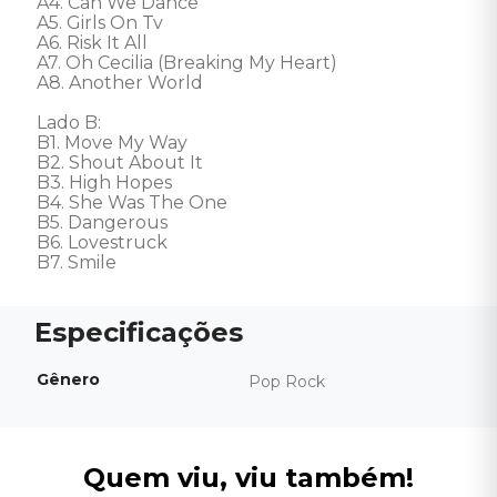
A4. Can We Dance

A5. Girls On Tv

A6. Risk It All

A7. Oh Cecilia (Breaking My Heart)

A8. Another World

Lado B: 

B1. Move My Way

B2. Shout About It

B3. High Hopes

B4. She Was The One

B5. Dangerous

B6. Lovestruck

B7. Smile
Gênero
Pop Rock
Quem viu, viu também!