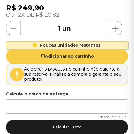
R$
249
,
90
12
R$
20
,
82
－
＋
Poucas unidades restantes
Adicionar ao carrinho
Adicionar o produto no carrinho não garante a
sua reserva.
Finalize a compra e garanta o seu
produto!
Não sei meu CEP