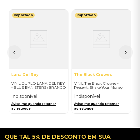
Importado
Importado
F
e
V
Of
M
M
T
I
A
a
Lana Del Rey
The Black Crowes
VINIL DUPLO LANA DEL REY
VINIL The Black Crowes -
- BLUE BANISTERS (BRANCO
Present: Shake Your Money
TRANSPARENTE) -
Maker - Importado
IMPORTADO
Indisponível
Indisponível
Avise-me quando retornar
Avise-me quando retornar
ao estoque
ao estoque
QUE TAL 5% DE DESCONTO EM SUA