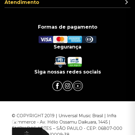
Atendimento
Formas de pagamento
Segurança
Siga nossas redes sociais
© COPYRIGHT 2019 | Universal Music Brasil | Infra
Commerce - Av. Hélio Ossamu Daikuara, 1445 |
EMBU DAS ARTES – SÃO PAULO - CEP: 06807-000
CNPJ: 00.952.789/0009-38