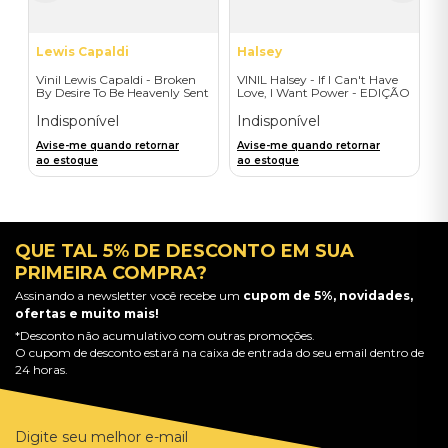
Lewis Capaldi
Halsey
Vinil Lewis Capaldi - Broken
VINIL Halsey - If I Can't Have
By Desire To Be Heavenly Sent
Love, I Want Power - EDIÇÃO
(Exclusive LP) - Importado
LIMITADA EXCLUSIVA
TRANSPARENT ORANGE
Indisponível
Indisponível
Avise-me quando retornar
Avise-me quando retornar
ao estoque
ao estoque
QUE TAL 5% DE DESCONTO EM SUA
PRIMEIRA COMPRA?
Assinando a newsletter você recebe um
cupom de 5%, novidades,
ofertas e muito mais!
*Desconto não acumulativo com outras promoções.
O cupom de desconto estará na caixa de entrada do seu email dentro de
24 horas.
Digite seu melhor e-mail