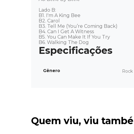
Lado B: 

B1. I'm A King Bee

B2. Carol

B3. Tell Me (You’re Coming Back)

B4. Can I Get A Witness

B5. You Can Make It If You Try

B6. Walking The Dog
Gênero
Rock 
Quem viu, viu tamb