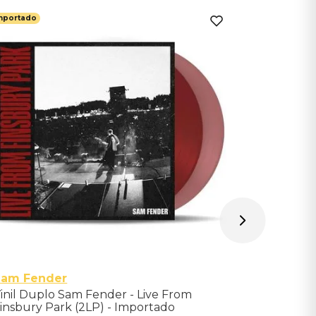
mportado
Importado
Moby
VINIL DUP
(Standard
Indisponíve
Avise-me qu
Sam Fender
inil Duplo Sam Fender - Live From
insbury Park (2LP) - Importado