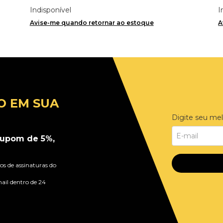
Importado
Indisponível
I
Avise-me quando retornar ao estoque
A
O EM SUA
Digite seu mel
upom de 5%,
s de assinaturas do
ail dentro de 24