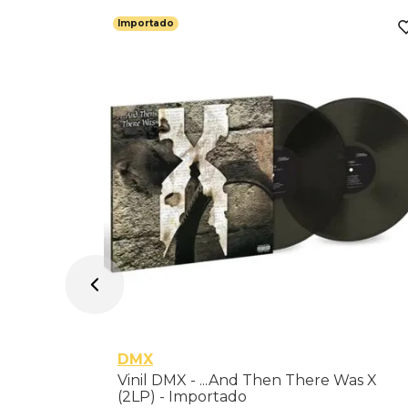
Importado
80g Vinyl)
DMX
Vinil DMX - ...And Then There Was X
(2LP) - Importado