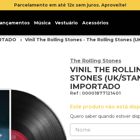
lamento em até 12x sem juros. Aproveite!
ançamentos
Música
Vestuário
Acessórios
ORTADO
Vinil The Rolling Stones - The Rolling Stones (
The Rolling Stones
VINIL THE ROLLI
STONES (UK/STA
IMPORTADO
:
00001877121401
Este produto não está dis
Quero saber quando estiver disp