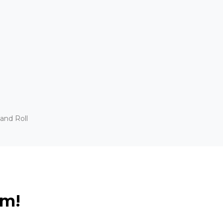
and Roll
ém!