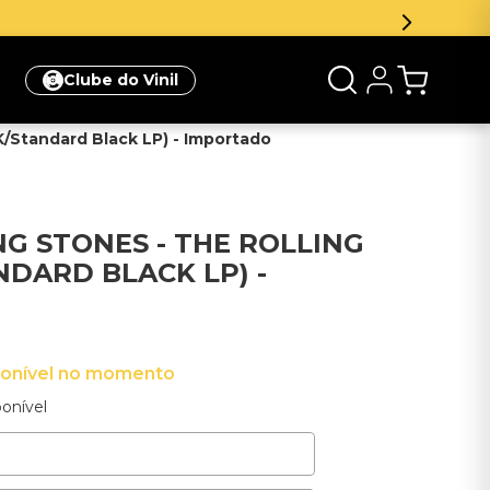
Clube do Vinil
UK/Standard Black LP) - Importado
NG STONES - THE ROLLING
NDARD BLACK LP) -
ponível no momento
onível