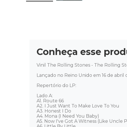
Conheça esse prod
Vinil The Rolling Stones - The Rolling S
Lançado no Reino Unido em 16 de abril d
Repertório do LP: 

Lado A: 

A1. Route 66

A2. I Just Want To Make Love To You

A3. Honest I Do

A4. Mona (I Need You Baby)

A5. Now I've Got A Witness (Like Uncle 
A6. Little By Little
