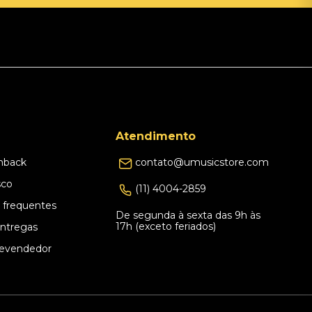
Atendimento
hback
contato@umusicstore.com
sco
(11) 4004-2859
 frequentes
De segunda à sexta das 9h às
17h (exceto feriados)
Entregas
evendedor