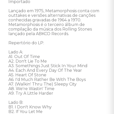
Importado

Lançado em 1975, Metamorphosis conta com 
outtakes e versões alternativas de canções 
conhecidas gravadas de 1964 a 1970. 

Metamorphosis é o terceiro álbum de 
compilação da música dos Rolling Stones 
lançado pela ABKCO Records. 

Repertório do LP:

Lado A:

A1. Out Of Time

A2. Don't Lie To Me

A3. Somethings Just Stick In Your Mind

A4. Each And Every Day Of The Year

A5. Heart Of Stone

A6. I'd Much Rather Be With The Boys

A7. (Walkin' Thru The) Sleepy City

A8. We're Wastin' Time

A9. Try A Little Harder

Lado B:

B1. I Don't Know Why

B2. If You Let Me
