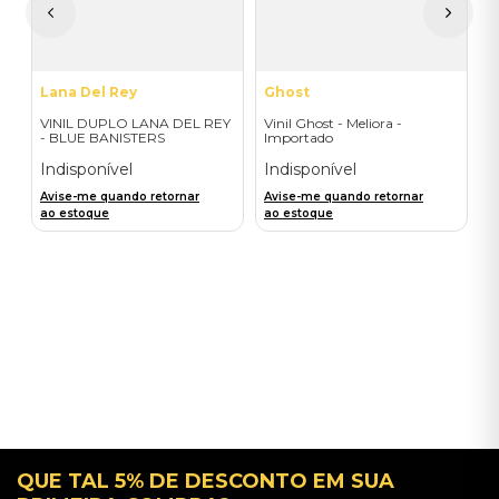
A
a
Lana Del Rey
Ghost
VINIL DUPLO LANA DEL REY
Vinil Ghost - Meliora -
- BLUE BANISTERS
Importado
(AMARELO TRANSPARENTE)
- IMPORTADO
Indisponível
Indisponível
Avise-me quando retornar
Avise-me quando retornar
ao estoque
ao estoque
QUE TAL 5% DE DESCONTO EM SUA