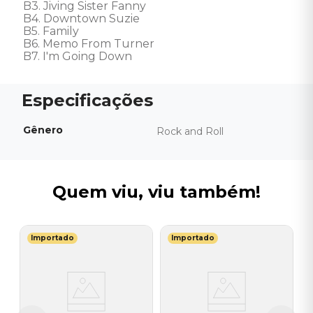
B3. Jiving Sister Fanny

B4. Downtown Suzie

B5. Family

B6. Memo From Turner

B7. I'm Going Down
Gênero
Rock and Roll
Quem viu, viu também!
Importado
Importado
S
V
I
I