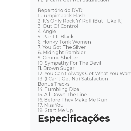
Repertório do DVD: 

1. Jumpin' Jack Flash

2. It's Only Rock 'n' Roll (But I Like It)

3. Out Of Control

4. Angie

5. Paint It Black

6. Honky Tonk Women

7. You Got The Silver

8. Midnight Rambler

9. Gimme Shelter

10. Sympathy For The Devil

11. Brown Sugar

12. You Can't Always Get What You Want
13. (I Can't Get No) Satisfaction

Bonus Tracks

14. Tumbling Dice

15. All Down The Line

16. Before They Make Me Run

17. Miss You

18. Start Me Up