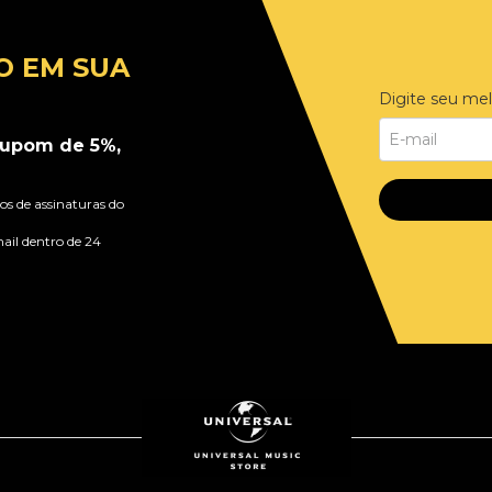
O EM SUA
Digite seu mel
upom de 5%,
s de assinaturas do
ail dentro de 24