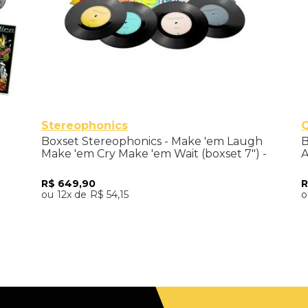
Stereophonics
)
Boxset Stereophonics - Make 'em Laugh
B
Make 'em Cry Make 'em Wait (boxset 7") -
A
Importado
L
R$
649
,
90
12
R$
54
,
15
Adicionar ao Carrinho