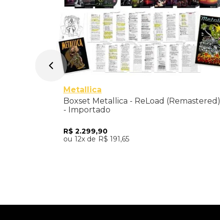
Metallica
Boxset Metallica - ReLoad (Remastered
- Importado
R$
2
.
299
,
90
12
R$
191
,
65
Adicionar ao Carrinho