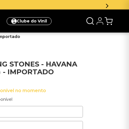
e 5% de desconto na sua primeira compra
Clique aqui
Clube do Vinil
Importado
NG STONES - HAVANA
 - IMPORTADO
ponível no momento
onível