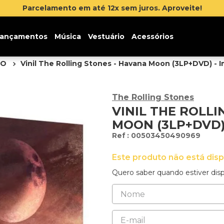
Inscreva-se na newsletter e ganh
ançamentos
Música
Vestuário
Acessórios
DO
Vinil The Rolling Stones - Havana Moon (3LP+DVD) - 
The Rolling Stones
VINIL THE ROLLI
MOON (3LP+DVD)
:
00503450490969
Este produto não está dis
Quero saber quando estiver disp