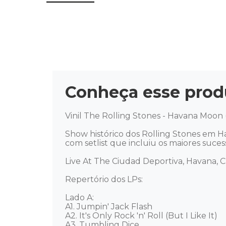
Conheça esse prod
Vinil The Rolling Stones - Havana Moon
Show histórico dos Rolling Stones em H
com setlist que incluiu os maiores suces
Live At The Ciudad Deportiva, Havana, Cub
Repertório dos LPs: 

Lado A:

A1. Jumpin' Jack Flash

A2. It's Only Rock 'n' Roll (But I Like It)

A3. Tumbling Dice
