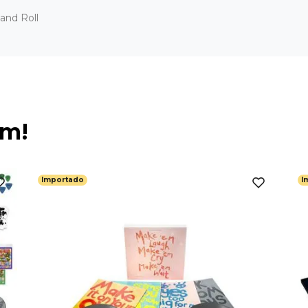
and Roll
ém!
Importado
I