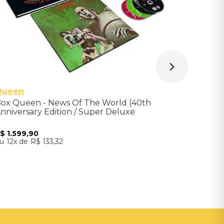
Queen
ox Queen - News Of The World (40th
nniversary Edition / Super Deluxe
P+3CD+DVD) - Importado
R$
1
.
599
,
90
12
R$
133
,
32
Adicionar ao Carrinho