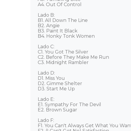
A4. Out Of Control

Lado B: 

B1. All Down The Line

B2. Angie

B3. Paint It Black

B4. Honky Tonk Women

Lado C: 

C1. You Got The Silver

C2. Before They Make Me Run

C3. Midnight Rambler

Lado D:

D1. Miss You

D2. Gimme Shelter

D3. Start Me Up

Lado E: 

E1. Sympathy For The Devil

E2. Brown Sugar

Lado F: 

F1. You Can't Always Get What You Want
F2. (I Can't Get No) Satisfaction
