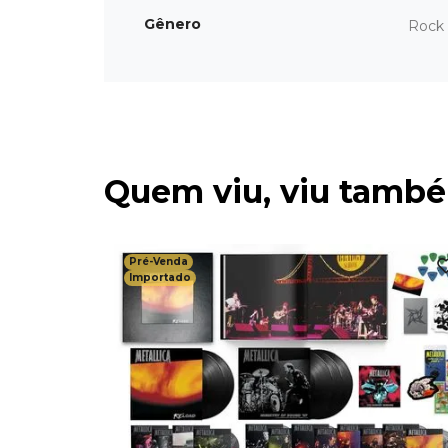
Gênero
Rock 
Quem viu, viu tamb
Pré-Venda
Importado
 - Night
D+DVD -