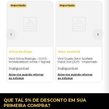
Importado
Importado
R
V
 -
I
I
A
a
Olivia Rodrigo
John Scofield
Vinil Olivia Rodrigo - GUTS -
Vinil Duplo John Scofield-
limited edition white + Signed
Hand Jive (2LP) - Importado
Litho - Importado
Indisponível
Indisponível
Avise-me quando retornar
Avise-me quando retornar
ao estoque
ao estoque
QUE TAL 5% DE DESCONTO EM SUA
PRIMEIRA COMPRA?