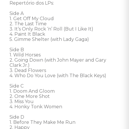
Repertório dos LPs: 

Side A

1. Get Off My Cloud

2. The Last Time

3. It’s Only Rock ‘n’ Roll (But I Like It)

4. Paint It Black

5. Gimme Shelter (with Lady Gaga)

Side B

1. Wild Horses

2. Going Down (with John Mayer and Gary 
Clark Jr.)

3. Dead Flowers

4. Who Do You Love (with The Black Keys)

Side C

1. Doom And Gloom

2. One More Shot

3. Miss You

4. Honky Tonk Women

Side D

1. Before They Make Me Run

2. Happy
