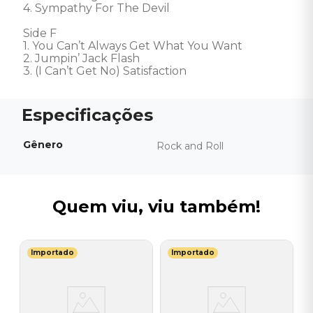
4. Sympathy For The Devil

Side F

1. You Can’t Always Get What You Want

2. Jumpin’ Jack Flash

3. (I Can’t Get No) Satisfaction
Gênero
Rock and Roll
Quem viu, viu também!
Importado
Importado
P
Of
V
P
T
A
I