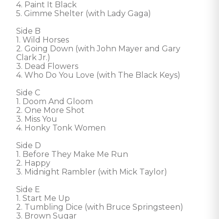
4. Paint It Black

5. Gimme Shelter (with Lady Gaga)

Side B

1. Wild Horses

2. Going Down (with John Mayer and Gary 
Clark Jr.)

3. Dead Flowers

4. Who Do You Love (with The Black Keys)

Side C

1. Doom And Gloom

2. One More Shot

3. Miss You

4. Honky Tonk Women

Side D

1. Before They Make Me Run

2. Happy

3. Midnight Rambler (with Mick Taylor)

Side E

1. Start Me Up

2. Tumbling Dice (with Bruce Springsteen)

3. Brown Sugar
