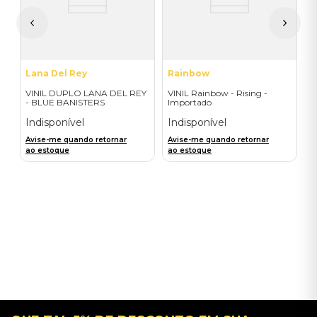
A
a
Lana Del Rey
Rainbow
VINIL DUPLO LANA DEL REY
VINIL Rainbow - Rising -
- BLUE BANISTERS
Importado
(AMARELO TRANSPARENTE)
- IMPORTADO
Indisponível
Indisponível
Avise-me quando retornar
Avise-me quando retornar
ao estoque
ao estoque