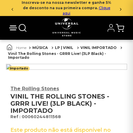
Inscreva-se na nossa newsletter e ganhe 5%
de desconto na sua primeira compra.
Clique
aqui
MÚSICA
LP | VINIL
VINIL IMPORTADO
Vinil The Rolling Stones - GRRR Live! (3LP Black) -
Importado
Importado
The Rolling Stones
VINIL THE ROLLING STONES -
GRRR LIVE! (3LP BLACK) -
IMPORTADO
:
00060244811568
Este produto não está disponível no