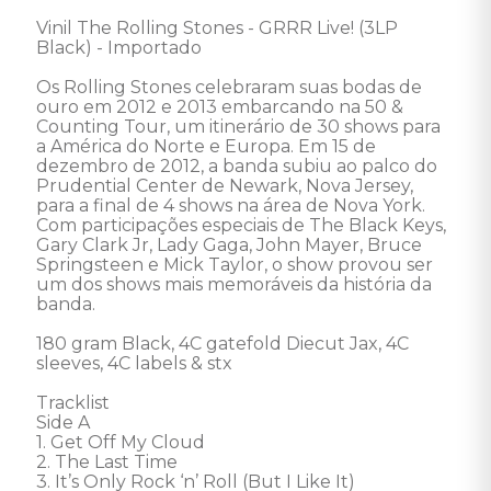
Vinil The Rolling Stones - GRRR Live! (3LP 
Black) - Importado

Os Rolling Stones celebraram suas bodas de 
ouro em 2012 e 2013 embarcando na 50 & 
Counting Tour, um itinerário de 30 shows para 
a América do Norte e Europa. Em 15 de 
dezembro de 2012, a banda subiu ao palco do 
Prudential Center de Newark, Nova Jersey, 
para a final de 4 shows na área de Nova York. 
Com participações especiais de The Black Keys, 
Gary Clark Jr, Lady Gaga, John Mayer, Bruce 
Springsteen e Mick Taylor, o show provou ser 
um dos shows mais memoráveis da história da 
banda.

180 gram Black, 4C gatefold Diecut Jax, 4C 
sleeves, 4C labels & stx

Tracklist

Side A

1. Get Off My Cloud

2. The Last Time

3. It’s Only Rock ‘n’ Roll (But I Like It)
