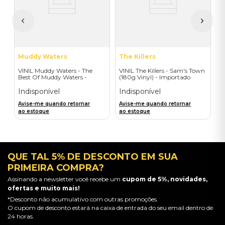
I
A
a
Muddy Waters
The Killers
VINIL Muddy Waters - The
VINIL The Killers - Sam's Town
Best Of Muddy Waters -
(180g Vinyl) - Importado
Importado
Indisponível
Indisponível
Avise-me quando retornar
Avise-me quando retornar
ao estoque
ao estoque
QUE TAL 5% DE DESCONTO EM SUA
PRIMEIRA COMPRA?
Assinando a newsletter você recebe um
cupom de 5%, novidades,
ofertas e muito mais!
*Desconto não acumulativo com outras promoções.
O cupom de desconto estará na caixa de entrada do seu email dentro de
24 horas.