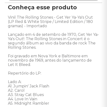
Conheça esse produto
Vinil The Rolling Stones - Get Yer Ya-Ya's Out 
(LP Red & White Stripe / Limited Edition / 180 
gramas) - Importado 

Lançado em 4 de setembro de 1970, Get Yer Ya-
Ya's Out!: The Rolling Stones in Concert é o 
segundo álbum ao vivo da banda de rock The 
Rolling Stones. 

Foi gravado em Nova York e Baltimore em 
novembro de 1969, antes do lançamento de 
Let It Bleed. 

Repertório do LP: 

Lado A: 

A1. Jumpin' Jack Flash

A2. Carol

A3. Stray Cat Blues

A4. Love In Vain

A5. Midnight Rambler
