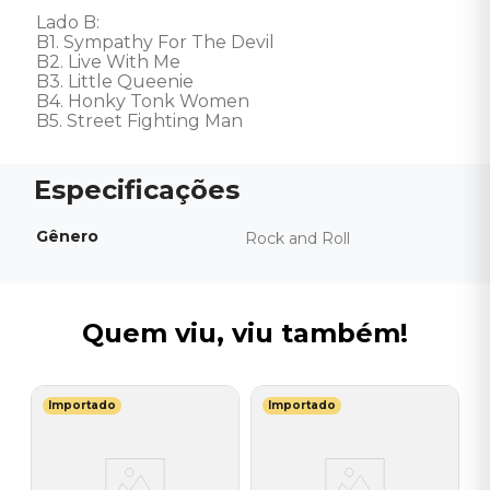
Lado B:

B1. Sympathy For The Devil

B2. Live With Me

B3. Little Queenie

B4. Honky Tonk Women

B5. Street Fighting Man
Gênero
Rock and Roll
Quem viu, viu também!
Importado
Importado
S
-
V
I