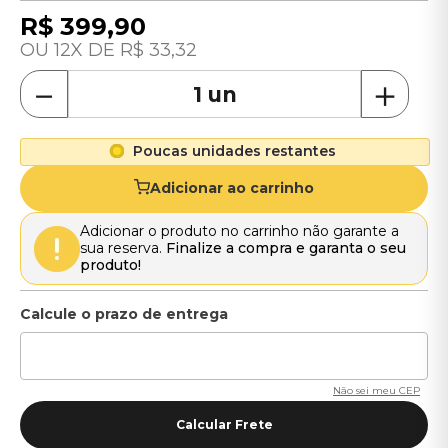
R$
399
,
90
12
R$
33
,
32
－
＋
Poucas unidades restantes
Adicionar ao carrinho
Adicionar o produto no carrinho não garante a
sua reserva.
Finalize a compra e garanta o seu
produto!
Não sei meu CEP