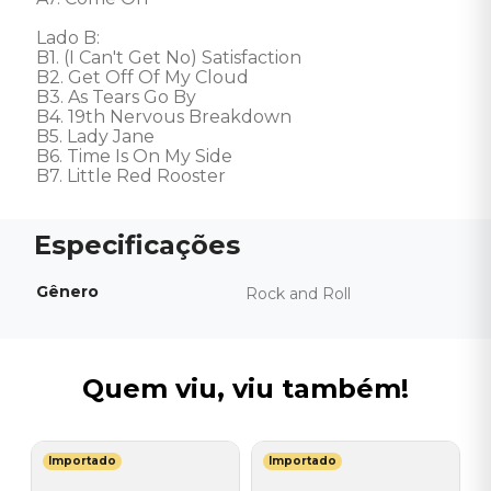
Lado B: 

B1. (I Can't Get No) Satisfaction 

B2. Get Off Of My Cloud 

B3. As Tears Go By 

B4. 19th Nervous Breakdown 

B5. Lady Jane 

B6. Time Is On My Side 

B7. Little Red Rooster
Gênero
Rock and Roll
Quem viu, viu também!
Importado
Importado
T