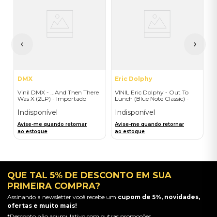
V
B
I
I
A
a
DMX
Eric Dolphy
Vinil DMX - ...And Then There
VINIL Eric Dolphy - Out To
Was X (2LP) - Importado
Lunch (Blue Note Classic) -
Importado
Indisponível
Indisponível
Avise-me quando retornar
Avise-me quando retornar
ao estoque
ao estoque
QUE TAL 5% DE DESCONTO EM SUA
PRIMEIRA COMPRA?
Assinando a newsletter você recebe um
cupom de 5%, novidades,
ofertas e muito mais!
*Desconto não acumulativo com outras promoções.