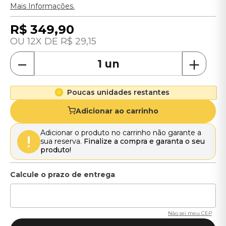
Mais Informações.
R$
349
,
90
12
R$
29
,
15
－
＋
Poucas unidades restantes
Adicionar ao carrinho
Adicionar o produto no carrinho não garante a
sua reserva.
Finalize a compra e garanta o seu
produto!
Não sei meu CEP