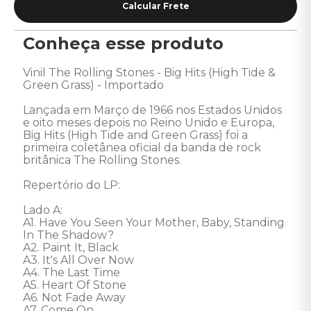
Conheça esse produto
Vinil The Rolling Stones - Big Hits (High Tide & 
Green Grass) - Importado 

Lançada em Março de 1966 nos Estados Unidos 
e oito meses depois no Reino Unido e Europa, 
Big Hits (High Tide and Green Grass) foi a 
primeira coletânea oficial da banda de rock 
britânica The Rolling Stones. 

Repertório do LP: 

Lado A: 

A1. Have You Seen Your Mother, Baby, Standing 
In The Shadow? 

A2. Paint It, Black 

A3. It's All Over Now 

A4. The Last Time 

A5. Heart Of Stone 

A6. Not Fade Away 

A7. Come On 
