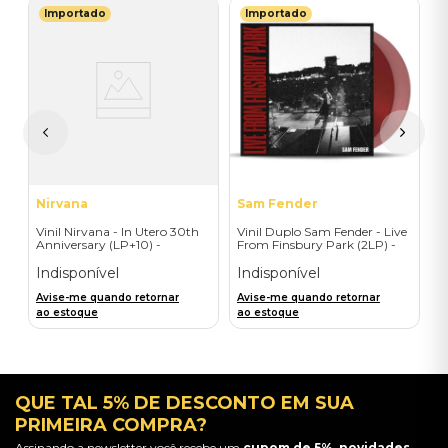
Importado
Importado
L
V
-
P
E
I
A
a
Nirvana
Sam Fender
Vinil Nirvana - In Utero 30th
Vinil Duplo Sam Fender - Live
Anniversary (LP+10) -
From Finsbury Park (2LP) -
Importado
Importado
Indisponível
Indisponível
Avise-me quando retornar
Avise-me quando retornar
ao estoque
ao estoque
QUE TAL 5% DE DESCONTO EM SUA
PRIMEIRA COMPRA?
Assinando a newsletter você recebe um
cupom de 5%, novidades,