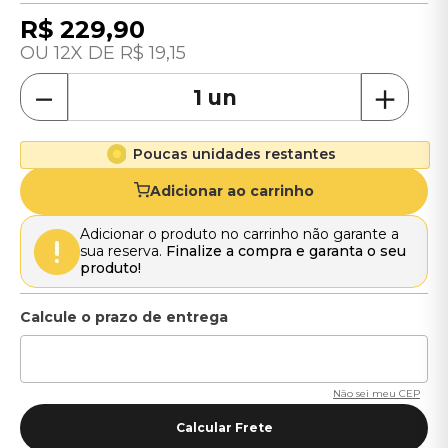
R$
229
,
90
12
R$
19
,
15
－
＋
Poucas unidades restantes
Adicionar ao carrinho
Adicionar o produto no carrinho não garante a
sua reserva.
Finalize a compra e garanta o seu
produto!
Não sei meu CEP