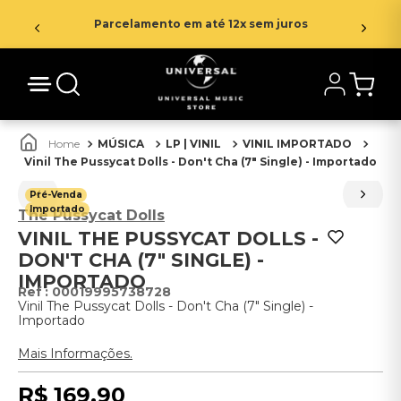
Parcelamento em até 12x sem juros
MÚSICA
LP | VINIL
VINIL IMPORTADO
Vinil The Pussycat Dolls - Don't Cha (7" Single) - Importado
Pré-Venda
Importado
The Pussycat Dolls
VINIL THE PUSSYCAT DOLLS -
DON'T CHA (7" SINGLE) -
IMPORTADO
:
00019995738728
Vinil The Pussycat Dolls - Don't Cha (7" Single) -
Importado
Mais Informações.
R$
169
,
90