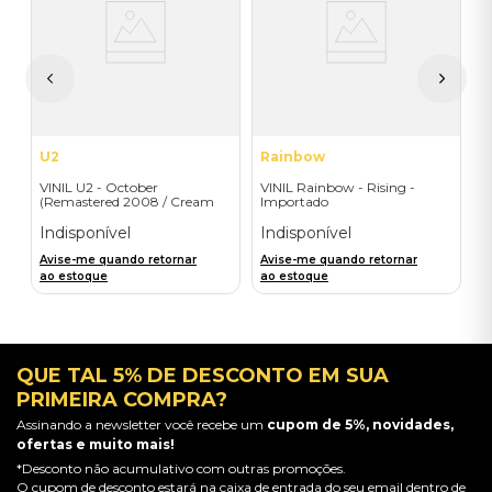
do
U
I
A
a
U2
Rainbow
VINIL U2 - October
VINIL Rainbow - Rising -
(Remastered 2008 / Cream
Importado
Vinyl) - Importado
Indisponível
Indisponível
Avise-me quando retornar
Avise-me quando retornar
ao estoque
ao estoque
QUE TAL 5% DE DESCONTO EM SUA
PRIMEIRA COMPRA?
Assinando a newsletter você recebe um
cupom de 5%, novidades,
ofertas e muito mais!
*Desconto não acumulativo com outras promoções.
O cupom de desconto estará na caixa de entrada do seu email dentro de