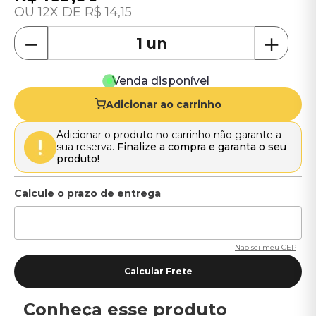
12
R$
14
,
15
－
＋
Venda disponível
Adicionar ao carrinho
Adicionar o produto no carrinho não garante a
sua reserva.
Finalize a compra e garanta o seu
produto!
Não sei meu CEP
Conheça esse produto