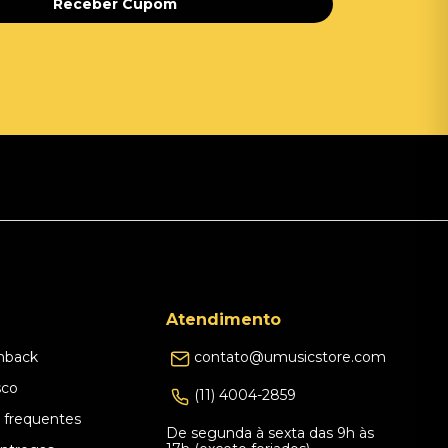
Receber Cupom
Atendimento
hback
contato@umusicstore.com
sco
(11) 4004-2859
 frequentes
De segunda à sexta das 9h às