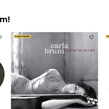
ém!
Importado
I