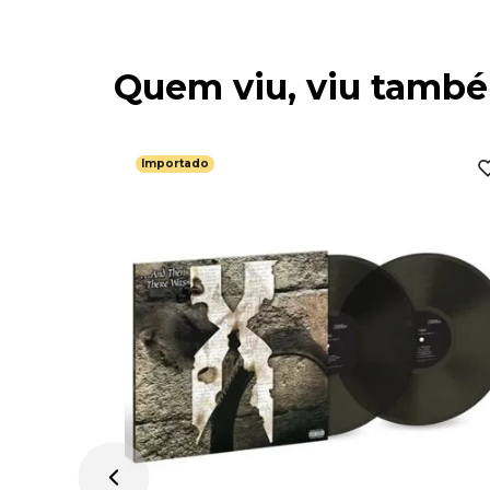
Quem viu, viu tamb
Importado
rté (LP /