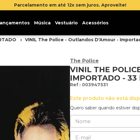
Parcelamento em até 12x sem juros. Aproveite!
ançamentos
Música
Vestuário
Acessórios
ORTADO
VINIL The Police - Outlandos D'Amour - Importa
The Police
VINIL THE POLIC
IMPORTADO - 33
:
003947531
Este produto não está dis
Quero saber quando estiver disp