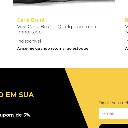
Carla Bruni
Vinil Carla Bruni - Quelqu'un m'a dit -
V
Importado
N
Indisponível
I
Avise-me quando retornar ao estoque
A
O EM SUA
Digite seu mel
upom de 5%,