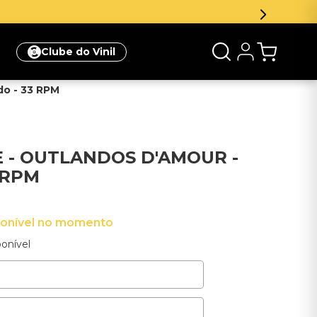
Clube do Vinil
do - 33 RPM
E - OUTLANDOS D'AMOUR -
 RPM
ponível no momento
onível