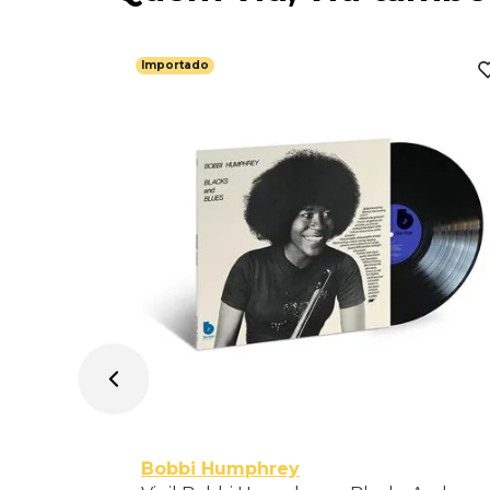
Importado
do
Bobbi Humphrey