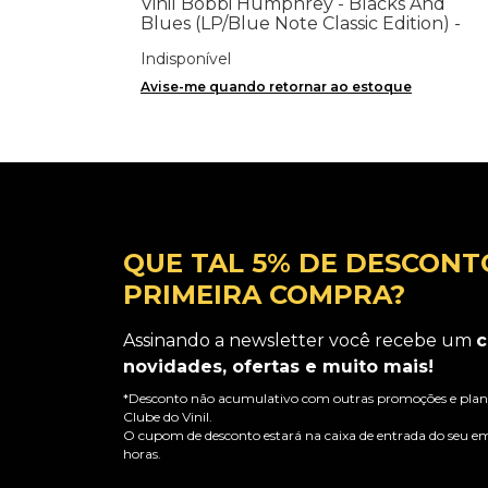
Vinil Bobbi Humphrey - Blacks And
Blues (LP/Blue Note Classic Edition) -
Importado
Indisponível
Avise-me quando retornar ao estoque
QUE TAL 5% DE DESCONT
PRIMEIRA COMPRA?
Assinando a newsletter você recebe um
c
novidades, ofertas e muito mais!
*Desconto não acumulativo com outras promoções e plano
Clube do Vinil.
O cupom de desconto estará na caixa de entrada do seu em
horas.