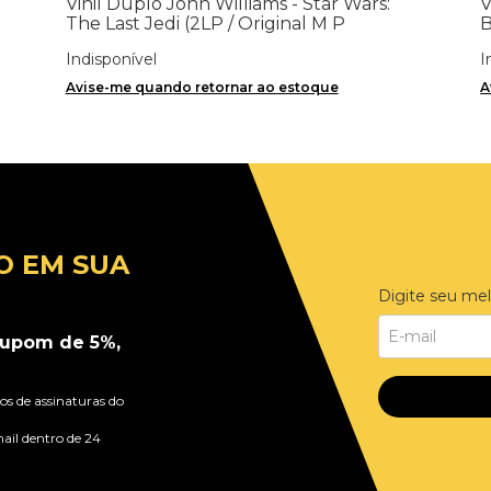
Vinil Duplo John Williams - Star Wars:
V
The Last Jedi (2LP / Original M P
B
Soundtrack) - Importado
Indisponível
I
Avise-me quando retornar ao estoque
A
O EM SUA
Digite seu mel
upom de 5%,
s de assinaturas do
ail dentro de 24