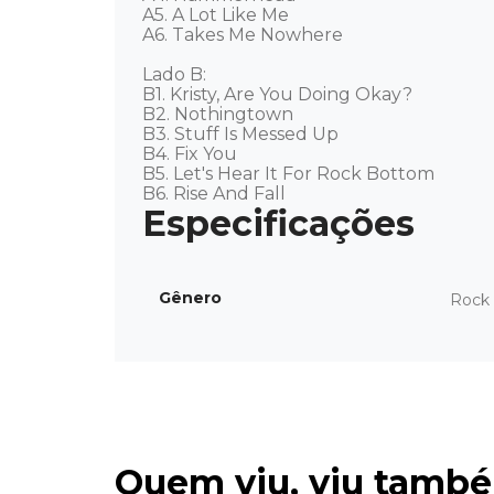
A5. A Lot Like Me 

A6. Takes Me Nowhere 

Lado B: 

B1. Kristy, Are You Doing Okay? 

B2. Nothingtown 

B3. Stuff Is Messed Up 

B4. Fix You 

B5. Let's Hear It For Rock Bottom 

B6. Rise And Fall
Gênero
Rock 
Quem viu, viu tamb