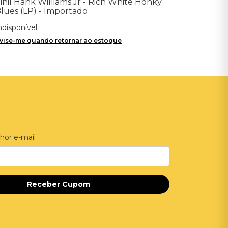
inil Hank Williams Jr - Rich White Honky
lues (LP) - Importado
ndisponível
vise-me quando retornar ao estoque
hor e-mail
Receber Cupom