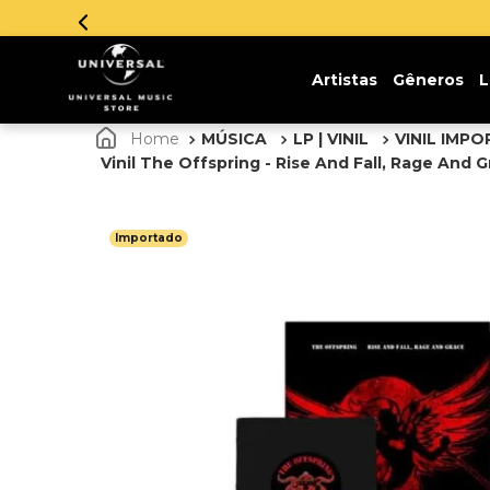
Parcelamento em até 12x sem
Artistas
Gêneros
L
MÚSICA
LP | VINIL
VINIL IMP
Vinil The Offspring - Rise And Fall, Rage And G
Importado