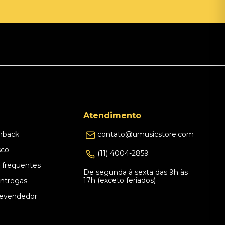
Atendimento
hback
contato@umusicstore.com
sco
(11) 4004-2859
 frequentes
De segunda à sexta das 9h às
17h (exceto feriados)
Entregas
evendedor