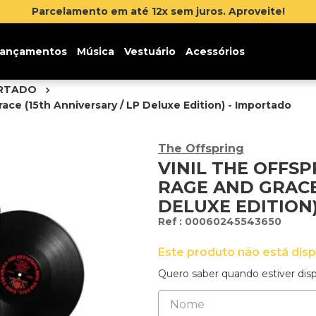
 juros. Aproveite!
ançamentos
Música
Vestuário
Acessórios
ORTADO
race (15th Anniversary / LP Deluxe Edition) - Importado
The Offspring
VINIL THE OFFSP
RAGE AND GRACE
DELUXE EDITION
:
00060245543650
Este produto não está dis
Quero saber quando estiver disp