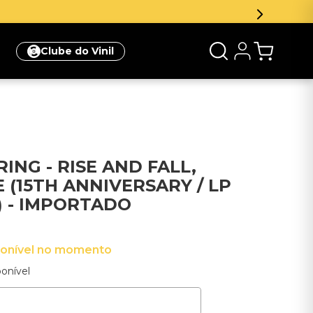
Inscreva
Clube do Vinil
RING - RISE AND FALL,
 (15TH ANNIVERSARY / LP
) - IMPORTADO
ponível no momento
onível