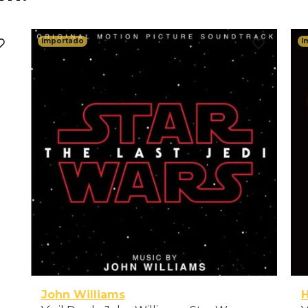
Importado
I
John Williams
H