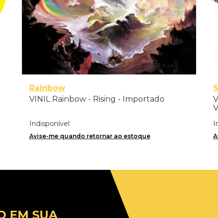
Rainbow
S
VINIL Rainbow - Rising - Importado
V
V
Indisponível
I
Avise-me quando retornar ao estoque
A
O EM SUA