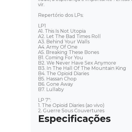
vir. 

Repertório dos LPs: 

LP1

A1. This Is Not Utopia 

A2. Let The Bad Times Roll 

A3. Behind Your Walls 

A4. Army Of One 

A5. Breaking These Bones 

B1. Coming For You 

B2. We Never Have Sex Anymore 

B3. In The Hall Of The Mountain King 

B4. The Opioid Diaries 

B5. Hassan Chop 

B6. Gone Away

B7. Lullaby 

LP 7":

1. The Opioid Diaries (ao vivo) 

2. Guerre Sous Couvertures