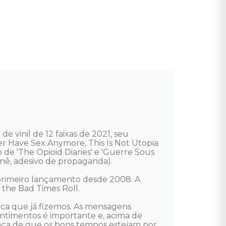
vinil de 12 faixas de 2021, seu 
r Have Sex Anymore, This Is Not Utopia 
e 'The Opioid Diaries' e 'Guerre Sous 
ê, adesivo de propaganda). 

 primeiro lançamento desde 2008. A 
he Bad Times Roll. 

ca que já fizemos. As mensagens 
entimentos é importante e, acima de 
nça de que os bons tempos estejam por 