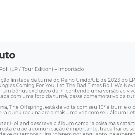
uto
oll (LP / Tour Edition) – Importado 

o limitada da turnê do Reino Unido/UE de 2023 do LP de 
singles Coming For You, Let The Bad Times Roll, We Neve
um bônus exclusivo de 7" contendo uma versão ao vivo d
 Capa com uma foto da turnê, passe comemorativo da turn
nia, The Offspring, está de volta com seu 10º álbum e o
ira punk rock na areia mais uma vez com seu álbum Let t
er Holland descreve o álbum como "a coisa mais catárti
resta é que a comunicação é importante, trabalhar os s
 deixe os tempos ruins rolarem por enquanto, na espera