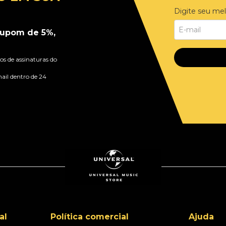
Digite seu mel
upom de 5%,
s de assinaturas do
ail dentro de 24
al
Política comercial
Ajuda