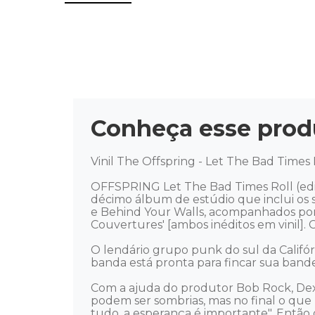
Conheça esse prod
Vinil The Offspring - Let The Bad Times R
OFFSPRING Let The Bad Times Roll (ediçã
décimo álbum de estúdio que inclui os 
e Behind Your Walls, acompanhados por 
Couvertures' [ambos inéditos em vinil].
O lendário grupo punk do sul da Califór
banda está pronta para fincar sua bande
Com a ajuda do produtor Bob Rock, Dext
podem ser sombrias, mas no final o que 
tudo, a esperança é importante". Então