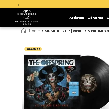
 em até 12x sem juros. Aproveite!
Artistas
Gêneros
L
MÚSICA
LP | VINIL
VINIL IMP
Importado