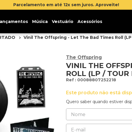
ançamentos
Música
Vestuário
Acessórios
ORTADO
Vinil The Offspring - Let The Bad Times Roll (LP
The Offspring
VINIL THE OFFSP
ROLL (LP / TOUR
:
00088807252218
Este produto não está dis
Quero saber quando estiver disp