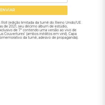
ENVIAR
oll (edição limitada da turnê do Reino Unido/UE
ixas de 2021, seu décimo álbum de estúdio,
lusivo de 7" contendo uma versão ao vivo de
ous Couvertures' (ambos inéditos em vinil). Capa
omemorativo da turnê, adesivo de propaganda).