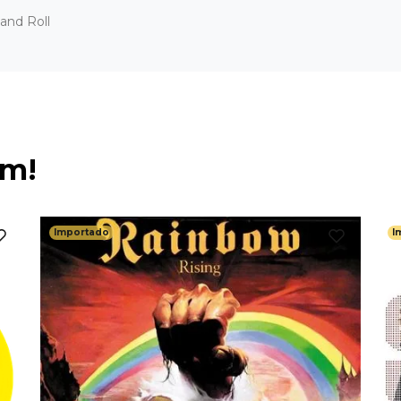
and Roll
ém!
Importado
I