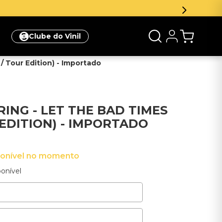
Inscreva-se na newsletter e ganhe 5% de desconto
Clube do Vinil
 / Tour Edition) - Importado
RING - LET THE BAD TIMES
 EDITION) - IMPORTADO
ponível no momento
onível