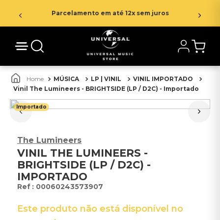
Parcelamento em até 12x sem juros
MÚSICA
LP | VINIL
VINIL IMPORTADO
Vinil The Lumineers - BRIGHTSIDE (LP / D2C) - Importado
Importado
The Lumineers
VINIL THE LUMINEERS -
BRIGHTSIDE (LP / D2C) -
IMPORTADO
:
00060243573907
Este produto não está disponível no