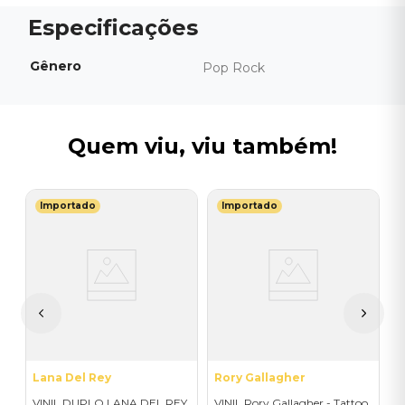
Gênero
Pop Rock
Quem viu, viu também!
Importado
Importado
M
V
-
G
I
A
a
Lana Del Rey
Rory Gallagher
VINIL DUPLO LANA DEL REY
VINIL Rory Gallagher - Tattoo