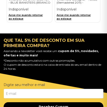
- BLUE BANISTERS (BRANCO
(Remastered 2011) -
TRANSPARENTE) -
Importado
IMPORTADO
Indisponível
Indisponível
Avise-me quando retornar
Avise-me quando retornar
ao estoque
ao estoque
QUE TAL 5% DE DESCONTO EM SUA
PRIMEIRA COMPRA?
Assinando a newsletter você recebe um
cupom de 5%, novidades,
ofertas e muito mais!
*Desconto não acumulativo com outras promoções.
O cupom de desconto estará na caixa de entrada do seu email dentro de
24 horas.
Digite seu melhor e-mail
Receber Cupom