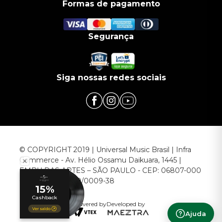
Formas de pagamento
Segurança
Siga nossas redes sociais
© COPYRIGHT 2019 | Universal Music Brasil | Infra
Commerce - Av. Hélio Ossamu Daikuara, 1445 |
EMBU DAS ARTES – SÃO PAULO - CEP: 06807-000
CNPJ: 00.952.789/0009-38
Powered by
Developed by
Ajuda