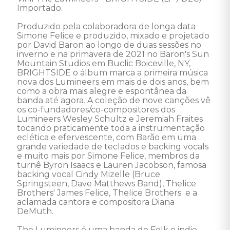
Importado. 

Produzido pela colaboradora de longa data 
Simone Felice e produzido, mixado e projetado 
por David Baron ao longo de duas sessões no 
inverno e na primavera de 2021 no Baron's Sun 
Mountain Studios em Buclic Boiceville, NY, 
BRIGHTSIDE o álbum marca a primeira música 
nova dos Lumineers em mais de dois anos, bem 
como a obra mais alegre e espontânea da 
banda até agora. A coleção de nove canções vê 
os co-fundadores/co-compositores dos 
Lumineers Wesley Schultz e Jeremiah Fraites 
tocando praticamente toda a instrumentação 
eclética e efervescente, com Barão em uma 
grande variedade de teclados e backing vocals 
e muito mais por Simone Felice, membros da 
turnê Byron Isaacs e Lauren Jacobson, famosa 
backing vocal Cindy Mizelle (Bruce 
Springsteen, Dave Matthews Band), Thelice 
Brothers' James Felice, Thelice Brothers  e a 
aclamada cantora e compositora Diana 
DeMuth. 

The Lumineers é uma banda de Folk e indie 