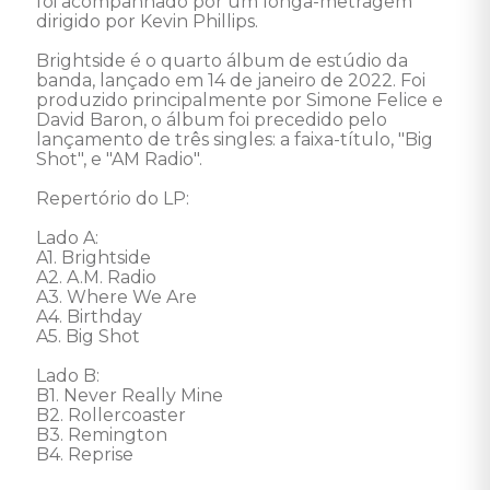
foi acompanhado por um longa-metragem 
dirigido por Kevin Phillips. 

Brightside é o quarto álbum de estúdio da 
banda, lançado em 14 de janeiro de 2022. Foi 
produzido principalmente por Simone Felice e 
David Baron, o álbum foi precedido pelo 
lançamento de três singles: a faixa-título, "Big 
Shot", e "AM Radio". 

Repertório do LP: 

Lado A: 

A1. Brightside 

A2. A.M. Radio 

A3. Where We Are 

A4. Birthday 

A5. Big Shot 

Lado B: 

B1. Never Really Mine 

B2. Rollercoaster 

B3. Remington 

B4. Reprise