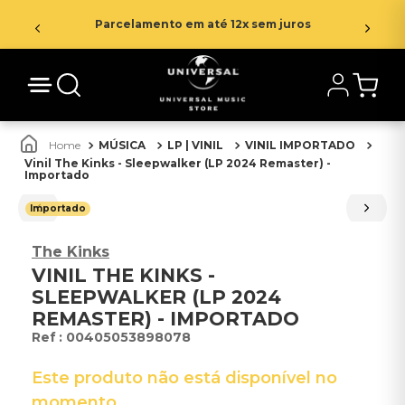
Parcelamento em até 12x sem juros
MÚSICA
LP | VINIL
VINIL IMPORTADO
Vinil The Kinks - Sleepwalker (LP 2024 Remaster) -
Importado
Importado
The Kinks
VINIL THE KINKS -
SLEEPWALKER (LP 2024
REMASTER) - IMPORTADO
:
00405053898078
Este produto não está disponível no
momento