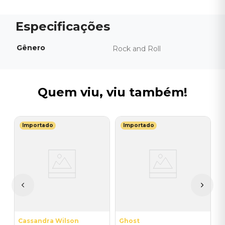
Gênero
Rock and Roll
Quem viu, viu também!
Importado
Importado
T
V
do
-
C
I
I
A
a
Cassandra Wilson
Ghost