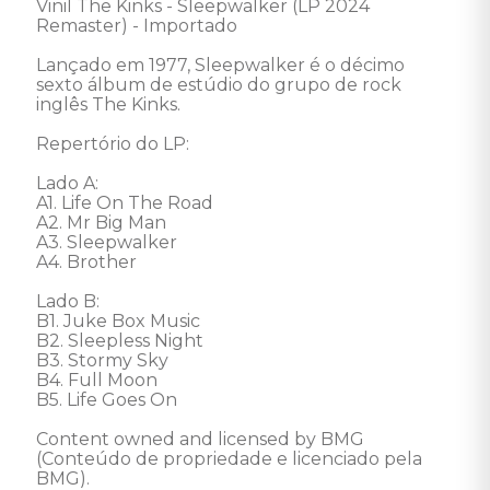
Vinil The Kinks - Sleepwalker (LP 2024 
Remaster) - Importado 

Lançado em 1977, Sleepwalker é o décimo 
sexto álbum de estúdio do grupo de rock 
inglês The Kinks. 

Repertório do LP: 

Lado A: 

A1. Life On The Road 

A2. Mr Big Man 

A3. Sleepwalker 

A4. Brother 

Lado B: 

B1. Juke Box Music 

B2. Sleepless Night 

B3. Stormy Sky 

B4. Full Moon 

B5. Life Goes On 

Content owned and licensed by BMG 
(Conteúdo de propriedade e licenciado pela 
BMG).