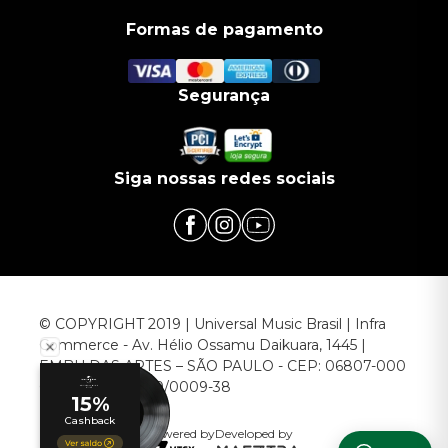
Formas de pagamento
Segurança
Siga nossas redes sociais
© COPYRIGHT 2019 | Universal Music Brasil | Infra
Commerce - Av. Hélio Ossamu Daikuara, 1445 |
EMBU DAS ARTES – SÃO PAULO - CEP: 06807-000
CNPJ: 00.952.789/0009-38
Powered by
Developed by