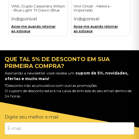
VINIL Duplo Cassandra Wilson
Vinil Ghost - Meliora -
- Blue Light Til Dawn (Blue
Importado
Note Classic-2LP) - Importado
Indisponível
Indisponível
Avise-me quando retornar
Avise-me quando retornar
ao estoque
ao estoque
QUE TAL 5% DE DESCONTO EM SUA
PRIMEIRA COMPRA?
Assinando a newsletter você recebe um
cupom de 5%, novidades,
ofertas e muito mais!
*Desconto não acumulativo com outras promoções.
O cupom de desconto estará na caixa de entrada do seu email dentro de
24 horas.
Digite seu melhor e-mail