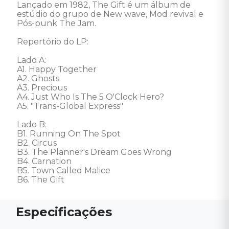
Lançado em 1982, The Gift é um álbum de 
estúdio do grupo de New wave, Mod revival e 
Pós-punk The Jam. 

Repertório do LP: 

Lado A: 

A1. Happy Together

A2. Ghosts

A3. Precious

A4. Just Who Is The 5 O'Clock Hero?

A5. "Trans-Global Express" 

Lado B: 

B1. Running On The Spot

B2. Circus

B3. The Planner's Dream Goes Wrong

B4. Carnation

B5. Town Called Malice

B6. The Gift