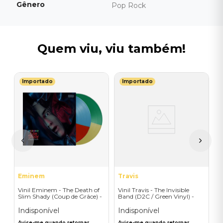
Gênero
Pop Rock
Quem viu, viu também!
Importado
Importado
F
V
-
M
M
T
I
A
a
Eminem
Travis
Vinil Eminem - The Death of
Vinil Travis - The Invisible
Slim Shady (Coup de Grâce) -
Band (D2C / Green Vinyl) -
Exclusive/Crayon - Importado
Importado
Indisponível
Indisponível
Avise-me quando retornar
Avise-me quando retornar