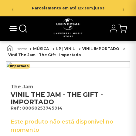
Parcelamento em até 12x sem juros
MÚSICA
LP | VINIL
VINIL IMPORTADO
Vinil The Jam - The Gift - Importado
Importado
The Jam
VINIL THE JAM - THE GIFT -
IMPORTADO
:
00060253745914
Este produto não está disponível no
momento