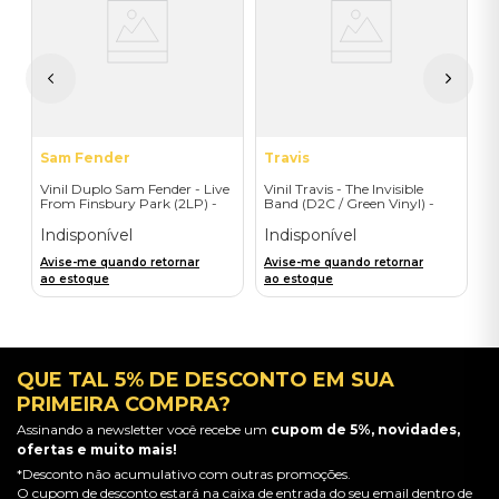
(
I
A
a
Sam Fender
Travis
Vinil Duplo Sam Fender - Live
Vinil Travis - The Invisible
From Finsbury Park (2LP) -
Band (D2C / Green Vinyl) -
Importado
Importado
Indisponível
Indisponível
Avise-me quando retornar
Avise-me quando retornar
ao estoque
ao estoque
QUE TAL 5% DE DESCONTO EM SUA
PRIMEIRA COMPRA?
Assinando a newsletter você recebe um
cupom de 5%, novidades,
ofertas e muito mais!
*Desconto não acumulativo com outras promoções.
O cupom de desconto estará na caixa de entrada do seu email dentro de