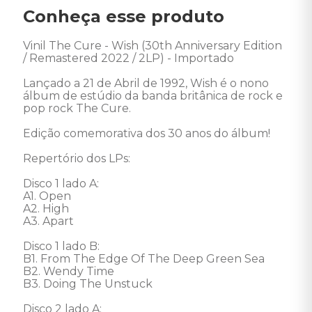
Conheça esse produto
Vinil The Cure - Wish (30th Anniversary Edition 
/ Remastered 2022 / 2LP) - Importado

Lançado a 21 de Abril de 1992, Wish é o nono 
álbum de estúdio da banda britânica de rock e 
pop rock The Cure. 

Edição comemorativa dos 30 anos do álbum!

Repertório dos LPs:

Disco 1 lado A: 

A1. Open 

A2. High 

A3. Apart 

Disco 1 lado B: 

B1. From The Edge Of The Deep Green Sea 

B2. Wendy Time 

B3. Doing The Unstuck 

Disco 2 lado A: 
