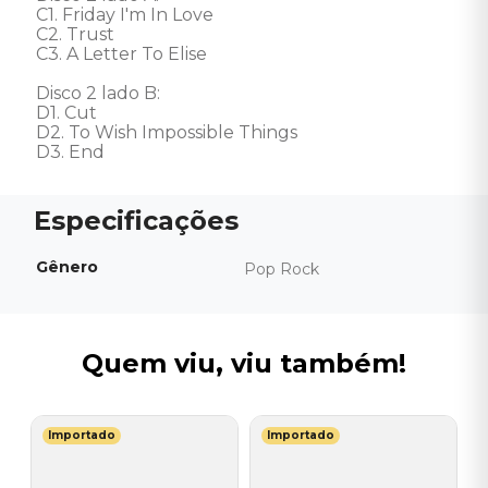
C1. Friday I'm In Love 

C2. Trust 

C3. A Letter To Elise 

Disco 2 lado B: 

D1. Cut 

D2. To Wish Impossible Things 

D3. End
Gênero
Pop Rock
Quem viu, viu também!
Importado
Importado
T
a
V