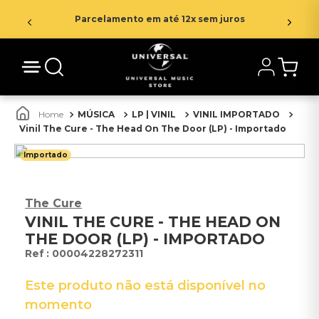
Parcelamento em até 12x sem juros
MÚSICA
LP | VINIL
VINIL IMPORTADO
Vinil The Cure - The Head On The Door (LP) - Importado
Importado
The Cure
VINIL THE CURE - THE HEAD ON
THE DOOR (LP) - IMPORTADO
:
00004228272311
Este produto não está disponível no
momento