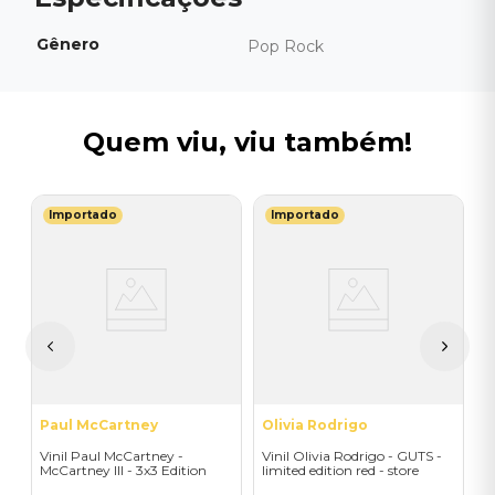
Gênero
Pop Rock
Quem viu, viu também!
Importado
Importado
B
k
V
I
I
A
a
Paul McCartney
Olivia Rodrigo
Vinil Paul McCartney -
Vinil Olivia Rodrigo - GUTS -
McCartney III - 3x3 Edition
limited edition red - store
(1LP) - Importado
exclusive - Importado