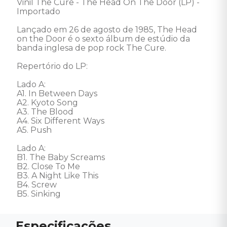
Vinil The Cure - The Head On The Door (LP) - 
Importado 

Lançado em 26 de agosto de 1985, The Head 
on the Door é o sexto álbum de estúdio da 
banda inglesa de pop rock The Cure. 

Repertório do LP: 

Lado A: 

A1. In Between Days 

A2. Kyoto Song 

A3. The Blood 

A4. Six Different Ways 

A5. Push 

Lado A: 

B1. The Baby Screams 

B2. Close To Me 

B3. A Night Like This 

B4. Screw 

B5. Sinking