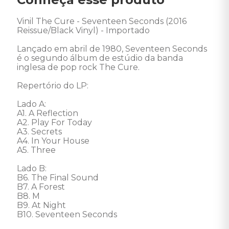
Vinil The Cure - Seventeen Seconds (2016 
Reissue/Black Vinyl) - Importado 

Lançado em abril de 1980, Seventeen Seconds 
é o segundo álbum de estúdio da banda 
inglesa de pop rock The Cure. 

Repertório do LP: 

Lado A: 

A1. A Reflection 

A2. Play For Today 

A3. Secrets 

A4. In Your House 

A5. Three 

Lado B: 

B6. The Final Sound 

B7. A Forest 

B8. M 

B9. At Night 

B10. Seventeen Seconds