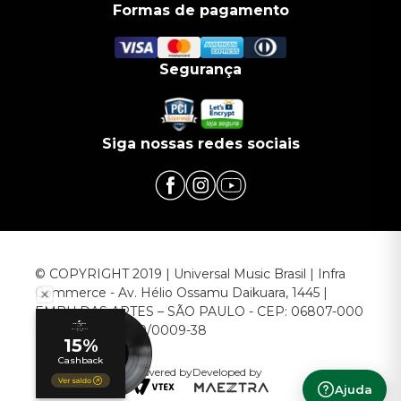
Formas de pagamento
Segurança
Siga nossas redes sociais
© COPYRIGHT 2019 | Universal Music Brasil | Infra
Commerce - Av. Hélio Ossamu Daikuara, 1445 |
EMBU DAS ARTES – SÃO PAULO - CEP: 06807-000
CNPJ: 00.952.789/0009-38
Powered by
Developed by
Ajuda