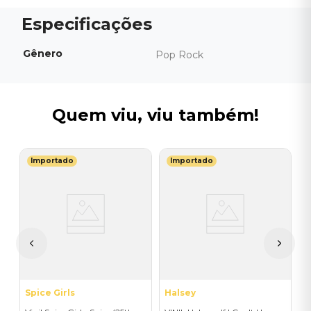
Gênero
Pop Rock
Quem viu, viu também!
Importado
Importado
G
V
H
I
A
a
Spice Girls
Halsey