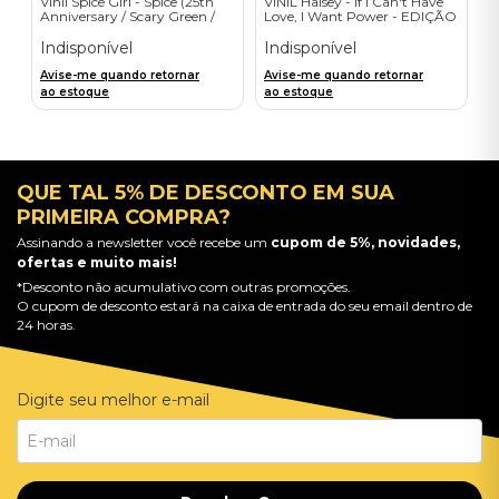
Vinil Spice Girl - Spice (25th
VINIL Halsey - If I Can't Have
Anniversary / Scary Green /
Love, I Want Power - EDIÇÃO
1LP) - Importado
LIMITADA EXCLUSIVA
TRANSPARENT ORANGE
Indisponível
Indisponível
Avise-me quando retornar
Avise-me quando retornar
ao estoque
ao estoque
QUE TAL 5% DE DESCONTO EM SUA
PRIMEIRA COMPRA?
Assinando a newsletter você recebe um
cupom de 5%, novidades,
ofertas e muito mais!
*Desconto não acumulativo com outras promoções.
O cupom de desconto estará na caixa de entrada do seu email dentro de
24 horas.
Digite seu melhor e-mail