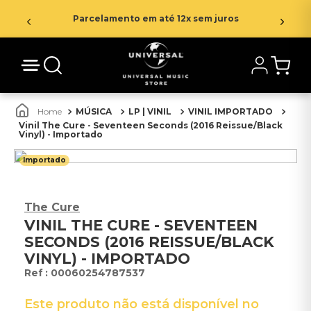
Parcelamento em até 12x sem juros
MÚSICA
LP | VINIL
VINIL IMPORTADO
Vinil The Cure - Seventeen Seconds (2016 Reissue/Black
Vinyl) - Importado
Importado
The Cure
VINIL THE CURE - SEVENTEEN
SECONDS (2016 REISSUE/BLACK
VINYL) - IMPORTADO
:
00060254787537
Este produto não está disponível no