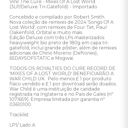
Vinil The Cure - Mixes Of A Lost World 
(3LP/Deluxe Tri-Gatefold) - Importado

Concebido e compilado por Robert Smith. 

Nova coleção de remixes de 2024 'Songs Of A 
Lost World', com remixes de Four Tet, Paul 
Oakenfold, Orbital e muito mais. 

Edição Deluxe com três LPs masterizados 
heavyweight bio preto de 180g em capa tri-
gatefold, inclui grande pôster, além de remixes 
adicionais de Chino Moreno (Deftones), 
65DAYSOFSTATIC e Mogwai. 

TODOS OS ROYALTIES DO CURE RECORD DE 
'MIXES OF A LOST WORLD' BENEFICIARÃO A 
WAR CHILD UK.  Pelo menos £ 1 por produto 
físico vendido e £ 1 por download serão doados. 

War Child é uma instituição de caridade 
registrada na Inglaterra e no País de Gales (nº 
1071659). Empresa limitada por garantia nº 
03610100. 

Tracklist: 

LP1/ Lado A 
