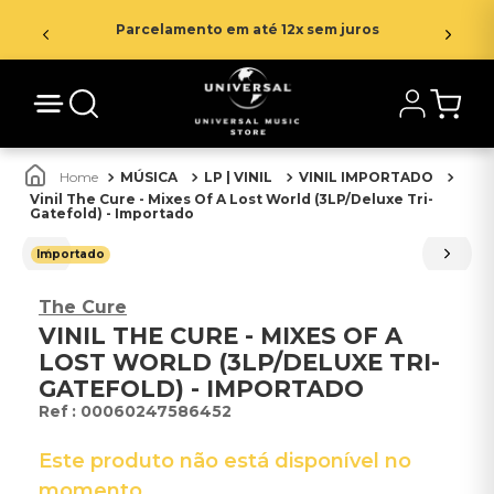
Parcelamento em até 12x sem juros
MÚSICA
LP | VINIL
VINIL IMPORTADO
Vinil The Cure - Mixes Of A Lost World (3LP/Deluxe Tri-
Gatefold) - Importado
Importado
The Cure
VINIL THE CURE - MIXES OF A
LOST WORLD (3LP/DELUXE TRI-
GATEFOLD) - IMPORTADO
:
00060247586452
Este produto não está disponível no
momento