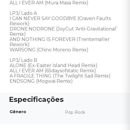
ALL I EVER AM (Mura Masa Remix) 

LP3/ Lado A 

I CAN NEVER SAY GOODBYE (Craven Faults 
Rework) 

DRONE:NODRONE (JoyCut ‘Anti-Gravitational’ 
Remix) 

AND NOTHING IS FOREVER (Trentemøller 
Rework) 

WARSONG (Chino Moreno Remix) 

LP3/ Lado B 

ALONE (Ex-Easter Island Head Remix) 

ALL I EVER AM (65daysofstatic Remix) 

A FRAGILE THING (The Twilight Sad Remix) 

ENDSONG (Mogwai Remix)
Gênero
Pop Rock