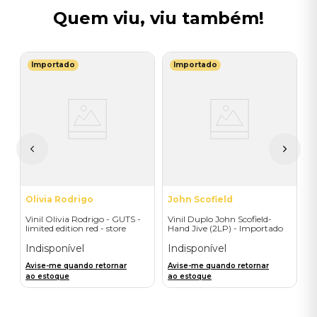
Quem viu, viu também!
Importado
Importado
P
 -
V
C
I
A
a
Olivia Rodrigo
John Scofield
Vinil Olivia Rodrigo - GUTS -
Vinil Duplo John Scofield-
limited edition red - store
Hand Jive (2LP) - Importado
exclusive - Importado
Indisponível
Indisponível
Avise-me quando retornar
Avise-me quando retornar
ao estoque
ao estoque