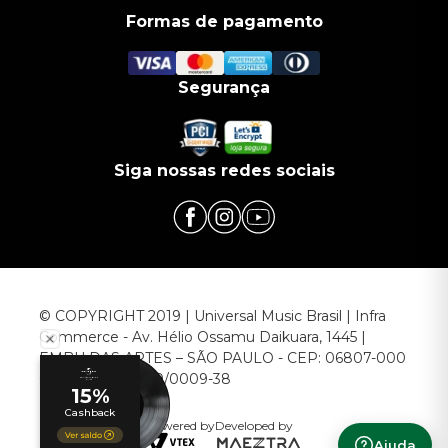
Formas de pagamento
Segurança
Siga nossas redes sociais
© COPYRIGHT 2019 | Universal Music Brasil | Infra
Commerce - Av. Hélio Ossamu Daikuara, 1445 |
EMBU DAS ARTES – SÃO PAULO - CEP: 06807-000
CNPJ: 00.952.789/0009-38
Powered by
Developed by
Ajuda