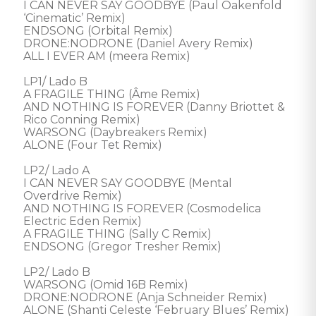
I CAN NEVER SAY GOODBYE (Paul Oakenfold 
‘Cinematic’ Remix) 

ENDSONG (Orbital Remix) 

DRONE:NODRONE (Daniel Avery Remix) 

ALL I EVER AM (meera Remix) 

LP1/ Lado B 

A FRAGILE THING (Âme Remix) 

AND NOTHING IS FOREVER (Danny Briottet & 
Rico Conning Remix) 

WARSONG (Daybreakers Remix) 

ALONE (Four Tet Remix) 

LP2/ Lado A 

I CAN NEVER SAY GOODBYE (Mental 
Overdrive Remix) 

AND NOTHING IS FOREVER (Cosmodelica 
Electric Eden Remix) 

A FRAGILE THING (Sally C Remix) 

ENDSONG (Gregor Tresher Remix) 

LP2/ Lado B 

WARSONG (Omid 16B Remix) 

DRONE:NODRONE (Anja Schneider Remix) 

ALONE (Shanti Celeste ‘February Blues’ Remix) 
