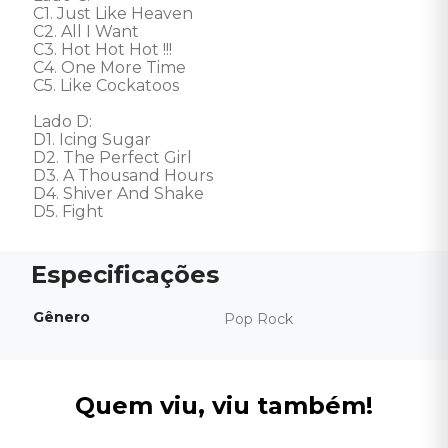
C1. Just Like Heaven 

C2. All I Want 

C3. Hot Hot Hot !!! 

C4. One More Time 

C5. Like Cockatoos 

Lado D: 

D1. Icing Sugar 

D2. The Perfect Girl 

D3. A Thousand Hours 

D4. Shiver And Shake 

D5. Fight
Gênero
Pop Rock
Quem viu, viu também!