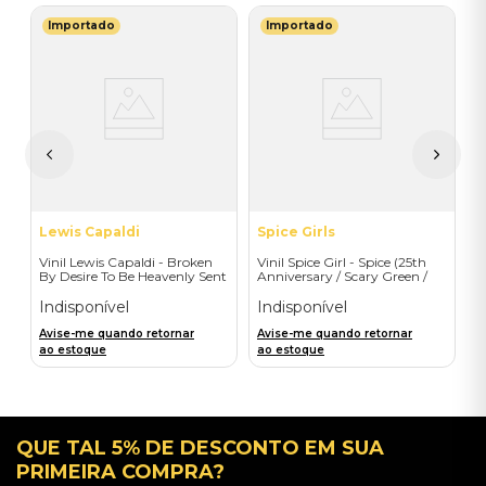
Importado
Importado
H
V
L
L
T
I
A
a
Lewis Capaldi
Spice Girls
Vinil Lewis Capaldi - Broken
Vinil Spice Girl - Spice (25th
By Desire To Be Heavenly Sent
Anniversary / Scary Green /
(Exclusive LP) - Importado
1LP) - Importado
Indisponível
Indisponível
Avise-me quando retornar
Avise-me quando retornar
ao estoque
ao estoque
QUE TAL 5% DE DESCONTO EM SUA
PRIMEIRA COMPRA?