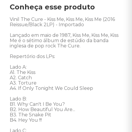
Conheça esse produto
Vinil The Cure - Kiss Me, Kiss Me, Kiss Me (2016 
Reissue/Black 2LP) - Importado 

Lançado em maio de 1987, Kiss Me, Kiss Me, Kiss 
Me é o sétimo álbum de estúdio da banda 
inglesa de pop rock The Cure. 

Repertório dos LPs: 

Lado A: 

A1. The Kiss 

A2. Catch 

A3. Torture 

A4. If Only Tonight We Could Sleep 

Lado B: 

B1. Why Can't I Be You? 

B2. How Beautiful You Are... 

B3. The Snake Pit 

B4. Hey You !!! 

Lado C: 
