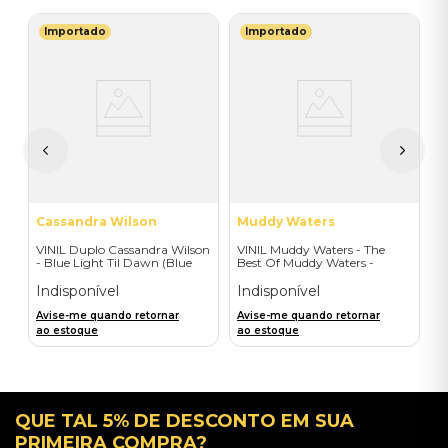
Importado
Importado
G
V
do
H
I
A
a
Cassandra Wilson
Muddy Waters
VINIL Duplo Cassandra Wilson
VINIL Muddy Waters - The
- Blue Light Til Dawn (Blue
Best Of Muddy Waters -
Note Classic-2LP) - Importado
Importado
Indisponível
Indisponível
Avise-me quando retornar
Avise-me quando retornar
ao estoque
ao estoque
QUE TAL 5% DE DESCONTO EM SUA
PRIMEIRA COMPRA?