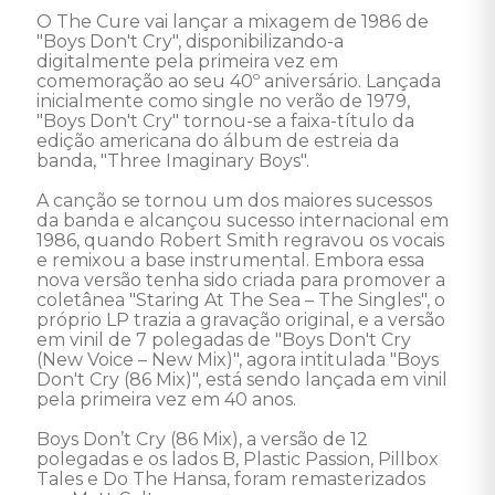
O The Cure vai lançar a mixagem de 1986 de 
"Boys Don't Cry", disponibilizando-a 
digitalmente pela primeira vez em 
comemoração ao seu 40º aniversário. Lançada 
inicialmente como single no verão de 1979, 
"Boys Don't Cry" tornou-se a faixa-título da 
edição americana do álbum de estreia da 
banda, "Three Imaginary Boys".

A canção se tornou um dos maiores sucessos 
da banda e alcançou sucesso internacional em 
1986, quando Robert Smith regravou os vocais 
e remixou a base instrumental. Embora essa 
nova versão tenha sido criada para promover a 
coletânea "Staring At The Sea – The Singles", o 
próprio LP trazia a gravação original, e a versão 
em vinil de 7 polegadas de "Boys Don't Cry 
(New Voice – New Mix)", agora intitulada "Boys 
Don't Cry (86 Mix)", está sendo lançada em vinil 
pela primeira vez em 40 anos.

Boys Don’t Cry (86 Mix), a versão de 12 
polegadas e os lados B, Plastic Passion, Pillbox 
Tales e Do The Hansa, foram remasterizados 