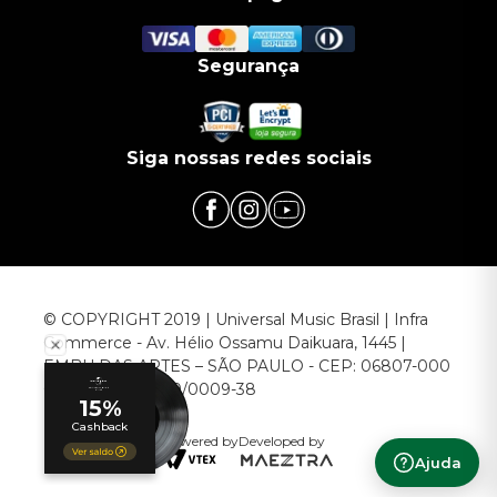
Segurança
Siga nossas redes sociais
© COPYRIGHT 2019 | Universal Music Brasil | Infra
Commerce - Av. Hélio Ossamu Daikuara, 1445 |
EMBU DAS ARTES – SÃO PAULO - CEP: 06807-000
CNPJ: 00.952.789/0009-38
Powered by
Developed by
Ajuda