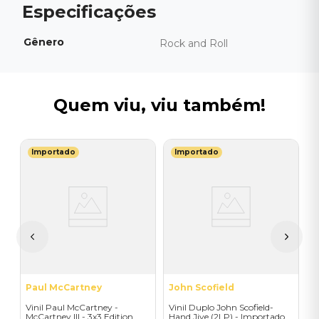
Gênero
Rock and Roll
Quem viu, viu também!
Importado
Importado
B
ge
V
I
I
A
a
Paul McCartney
John Scofield
Vinil Paul McCartney -
Vinil Duplo John Scofield-
McCartney III - 3x3 Edition
Hand Jive (2LP) - Importado