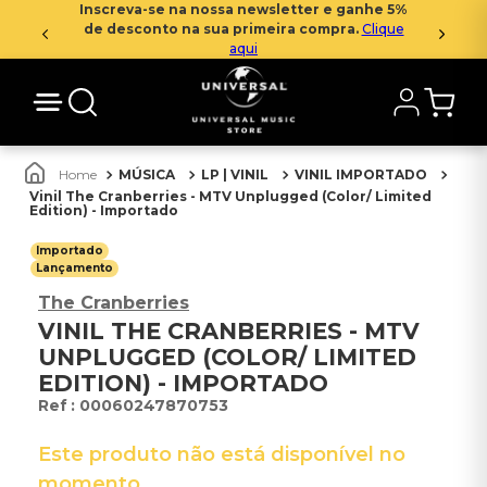
Inscreva-se na nossa newsletter e ganhe 5%
de desconto na sua primeira compra.
Clique
aqui
MÚSICA
LP | VINIL
VINIL IMPORTADO
Vinil The Cranberries - MTV Unplugged (Color/ Limited
Edition) - Importado
Importado
Lançamento
The Cranberries
VINIL THE CRANBERRIES - MTV
UNPLUGGED (COLOR/ LIMITED
EDITION) - IMPORTADO
:
00060247870753
Este produto não está disponível no
momento