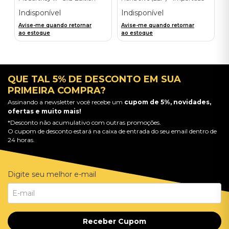
(1LP) - Importado
Indisponível
Indisponível
Avise-me quando retornar
Avise-me quando retornar
ao estoque
ao estoque
QUE TAL 5% DE DESCONTO EM SUA
PRIMEIRA COMPRA?
Assinando a newsletter você recebe um
cupom de 5%, novidades,
ofertas e muito mais!
*Desconto não acumulativo com outras promoções.
O cupom de desconto estará na caixa de entrada do seu email dentro de
24 horas.
Digite seu melhor e-mail
Receber Cupom