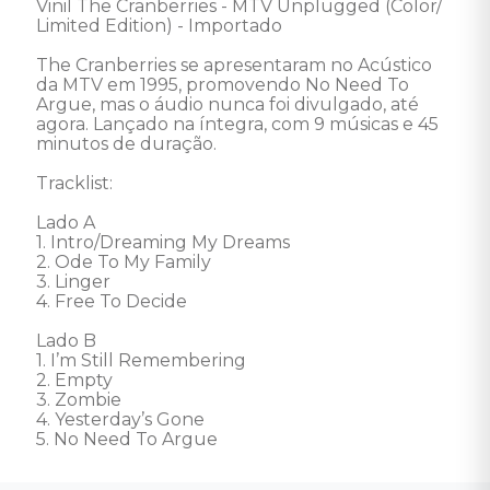
Vinil The Cranberries - MTV Unplugged (Color/ 
Limited Edition) - Importado 

The Cranberries se apresentaram no Acústico 
da MTV em 1995, promovendo No Need To 
Argue, mas o áudio nunca foi divulgado, até 
agora. Lançado na íntegra, com 9 músicas e 45 
minutos de duração. 

Tracklist:

Lado A

1. Intro/Dreaming My Dreams

2. Ode To My Family

3. Linger

4. Free To Decide

Lado B

1. I’m Still Remembering

2. Empty

3. Zombie

4. Yesterday’s Gone

5. No Need To Argue