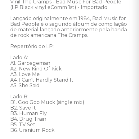
Vinil The Cramps - Bad Music For Bad People 
(LP Black vinyl eComm 1st) - Importado 

Lançado originalmente em 1984, Bad Music for 
Bad People é o segundo álbum de compilação 
de material lançado anteriormente pela banda 
de rock americana The Cramps. 

Repertório do LP:

Lado A:

A1. Garbageman 

A2. New Kind Of Kick 

A3. Love Me 

A4. I Can't Hardly Stand It 

A5. She Said 

Lado B: 

B1. Goo Goo Muck (single mix) 

B2. Save It 

B3. Human Fly 

B4. Drug Train 

B5. TV Set 

B6. Uranium Rock