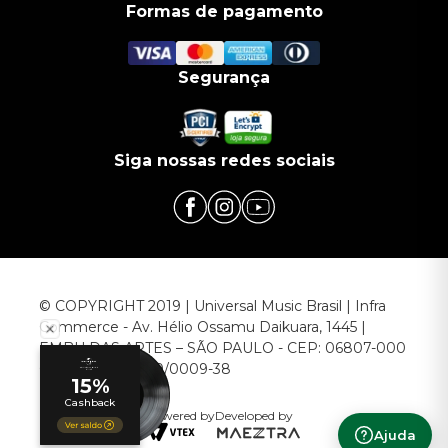
Formas de pagamento
Segurança
Siga nossas redes sociais
© COPYRIGHT 2019 | Universal Music Brasil | Infra
Commerce - Av. Hélio Ossamu Daikuara, 1445 |
EMBU DAS ARTES – SÃO PAULO - CEP: 06807-000
CNPJ: 00.952.789/0009-38
Powered by
Developed by
Ajuda