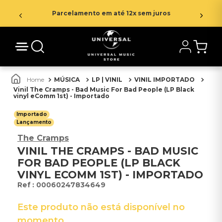
Parcelamento em até 12x sem juros
MÚSICA
LP | VINIL
VINIL IMPORTADO
Vinil The Cramps - Bad Music For Bad People (LP Black
vinyl eComm 1st) - Importado
Importado
Lançamento
The Cramps
VINIL THE CRAMPS - BAD MUSIC
FOR BAD PEOPLE (LP BLACK
VINYL ECOMM 1ST) - IMPORTADO
:
00060247834649
Este produto não está disponível no
momento