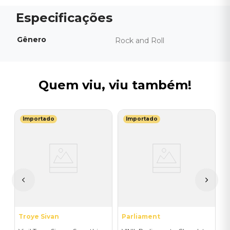
Gênero
Rock and Roll
Quem viu, viu também!
Importado
Importado
G
V
I
I
A
a
Troye Sivan
Parliament