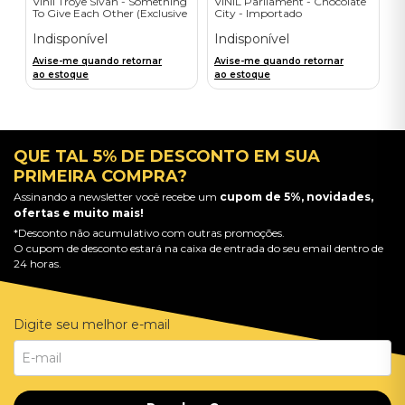
Vinil Troye Sivan - Something
VINIL Parliament - Chocolate
To Give Each Other (Exclusive
City - Importado
Deluxe Gatefold + Signed
Postcard) - Importado
Indisponível
Indisponível
Avise-me quando retornar
Avise-me quando retornar
ao estoque
ao estoque
QUE TAL 5% DE DESCONTO EM SUA
PRIMEIRA COMPRA?
Assinando a newsletter você recebe um
cupom de 5%, novidades,
ofertas e muito mais!
*Desconto não acumulativo com outras promoções.
O cupom de desconto estará na caixa de entrada do seu email dentro de
24 horas.
Digite seu melhor e-mail