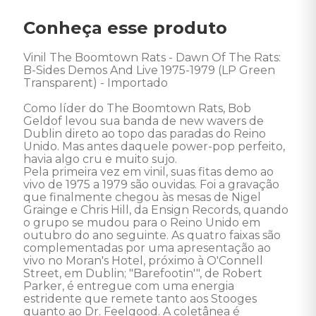
Conheça esse produto
Vinil The Boomtown Rats - Dawn Of The Rats: 
B-Sides Demos And Live 1975-1979 (LP Green 
Transparent) - Importado   

Como líder do The Boomtown Rats, Bob 
Geldof levou sua banda de new wavers de 
Dublin direto ao topo das paradas do Reino 
Unido. Mas antes daquele power-pop perfeito, 
havia algo cru e muito sujo. 

Pela primeira vez em vinil, suas fitas demo ao 
vivo de 1975 a 1979 são ouvidas. Foi a gravação 
que finalmente chegou às mesas de Nigel 
Grainge e Chris Hill, da Ensign Records, quando 
o grupo se mudou para o Reino Unido em 
outubro do ano seguinte. As quatro faixas são 
complementadas por uma apresentação ao 
vivo no Moran's Hotel, próximo à O'Connell 
Street, em Dublin; "Barefootin'", de Robert 
Parker, é entregue com uma energia 
estridente que remete tanto aos Stooges 
quanto ao Dr. Feelgood. A coletânea é 