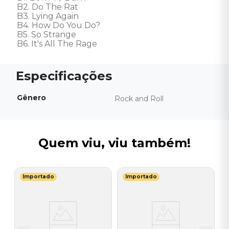
B2. Do The Rat

B3. Lying Again

B4. How Do You Do?

B5. So Strange

B6. It's All The Rage
Gênero
Rock and Roll
Quem viu, viu também!
Importado
Importado
G
V
I
I