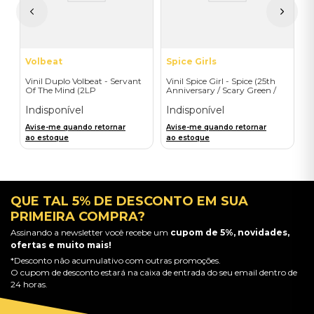
A
a
Volbeat
Spice Girls
Vinil Duplo Volbeat - Servant
Vinil Spice Girl - Spice (25th
Of The Mind (2LP
Anniversary / Scary Green /
Orange/Blue / D2C) -
1LP) - Importado
Importado
Indisponível
Indisponível
Avise-me quando retornar
Avise-me quando retornar
ao estoque
ao estoque
QUE TAL 5% DE DESCONTO EM SUA
PRIMEIRA COMPRA?
Assinando a newsletter você recebe um
cupom de 5%, novidades,
ofertas e muito mais!
*Desconto não acumulativo com outras promoções.
O cupom de desconto estará na caixa de entrada do seu email dentro de
24 horas.