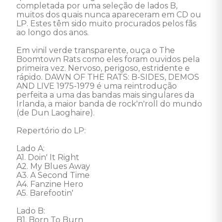
completada por uma seleção de lados B, 
muitos dos quais nunca apareceram em CD ou 
LP. Estes têm sido muito procurados pelos fãs 
ao longo dos anos. 

Em vinil verde transparente, ouça o The 
Boomtown Rats como eles foram ouvidos pela 
primeira vez. Nervoso, perigoso, estridente e 
rápido. DAWN OF THE RATS: B-SIDES, DEMOS 
AND LIVE 1975-1979 é uma reintrodução 
perfeita a uma das bandas mais singulares da 
Irlanda, a maior banda de rock'n'roll do mundo 
(de Dun Laoghaire). 

Repertório do LP: 

Lado A: 

A1. Doin' It Right

A2. My Blues Away

A3. A Second Time

A4. Fanzine Hero

A5. Barefootin' 

Lado B: 

B1. Born To Burn
