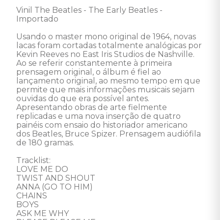
Vinil The Beatles - The Early Beatles - 
Importado 

Usando o master mono original de 1964, novas 
lacas foram cortadas totalmente analógicas por 
Kevin Reeves no East Iris Studios de Nashville. 
Ao se referir constantemente à primeira 
prensagem original, o álbum é fiel ao 
lançamento original, ao mesmo tempo em que 
permite que mais informações musicais sejam 
ouvidas do que era possível antes. 
Apresentando obras de arte fielmente 
replicadas e uma nova inserção de quatro 
painéis com ensaio do historiador americano 
dos Beatles, Bruce Spizer. Prensagem audiófila 
de 180 gramas.  

Tracklist: 

LOVE ME DO 

TWIST AND SHOUT 

ANNA (GO TO HIM) 

CHAINS 

BOYS 

ASK ME WHY 
