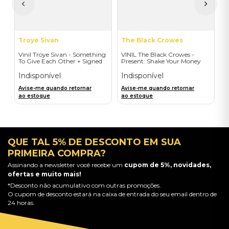
a
Troye Sivan
The Black Crowes
Vinil Troye Sivan - Something
VINIL The Black Crowes -
To Give Each Other + Signed
Present: Shake Your Money
Postcard - Importado
Maker - Importado
Indisponível
Indisponível
Avise-me quando retornar
Avise-me quando retornar
ao estoque
ao estoque
QUE TAL 5% DE DESCONTO EM SUA
PRIMEIRA COMPRA?
Assinando a newsletter você recebe um
cupom de 5%, novidades,
ofertas e muito mais!
*Desconto não acumulativo com outras promoções.
O cupom de desconto estará na caixa de entrada do seu email dentro de
24 horas.