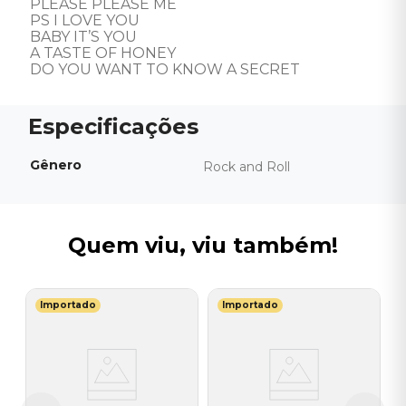
PLEASE PLEASE ME 

PS I LOVE YOU 

BABY IT’S YOU 

A TASTE OF HONEY 

DO YOU WANT TO KNOW A SECRET
Gênero
Rock and Roll
Quem viu, viu também!
Importado
Importado
L
V
P
E
I
A