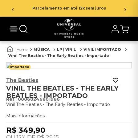
Parcelamento em até 12x sem juros
MÚSICA
LP | VINIL
VINIL IMPORTADO
Vinil The Beatles - The Early Beatles - Importado
Importado
The Beatles
VINIL THE BEATLES - THE EARLY
BEATLES - IMPORTADO
:
00060246801986
Vinil The Beatles - The Early Beatles - Importado
Mais Informações.
R$
349
,
90
12
R$
29
,
15