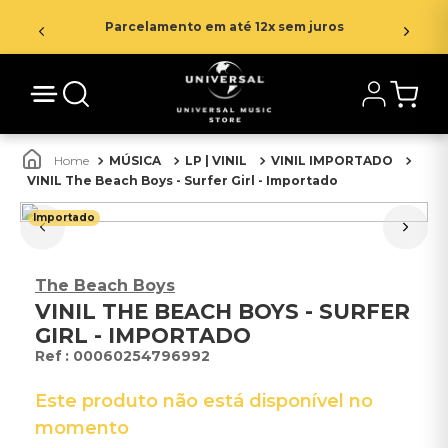
Parcelamento em até 12x sem juros
MÚSICA
LP | VINIL
VINIL IMPORTADO
VINIL The Beach Boys - Surfer Girl - Importado
Importado
The Beach Boys
VINIL THE BEACH BOYS - SURFER
GIRL - IMPORTADO
:
00060254796992
Este produto não está disponível no
momento