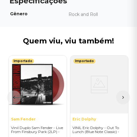
Gênero
Rock and Roll
Quem viu, viu também!
Importado
Importado
N
st
V
)
O
I
I
A
a
Sam Fender
Eric Dolphy
Vinil Duplo Sam Fender - Live
VINIL Eric Dolphy - Out To
From Finsbury Park (2LP) -
Lunch (Blue Note Classic) -
Importado
Importado