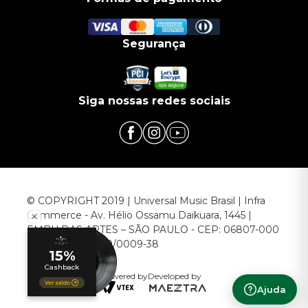
Segurança
Siga nossas redes sociais
© COPYRIGHT 2019 | Universal Music Brasil | Infra
Commerce - Av. Hélio Ossamu Daikuara, 1445 |
EMBU DAS ARTES – SÃO PAULO - CEP: 06807-000
CNPJ: 00.952.789/0009-38
Powered by
Developed by
Ajuda