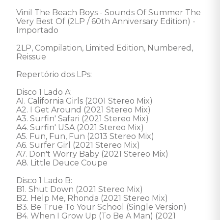
Vinil The Beach Boys - Sounds Of Summer The 
Very Best Of (2LP / 60th Anniversary Edition) - 
Importado  

2LP, Compilation, Limited Edition, Numbered, 
Reissue 

Repertório dos LPs: 

Disco 1 Lado A: 

A1. California Girls (2001 Stereo Mix) 

A2. I Get Around (2021 Stereo Mix) 

A3. Surfin' Safari (2021 Stereo Mix) 

A4. Surfin' USA (2021 Stereo Mix) 

A5. Fun, Fun, Fun (2013 Stereo Mix) 

A6. Surfer Girl (2021 Stereo Mix) 

A7. Don't Worry Baby (2021 Stereo Mix) 

A8. Little Deuce Coupe 

Disco 1 Lado B: 

B1. Shut Down (2021 Stereo Mix) 

B2. Help Me, Rhonda (2021 Stereo Mix) 

B3. Be True To Your School (Single Version) 

B4. When I Grow Up (To Be A Man) (2021 