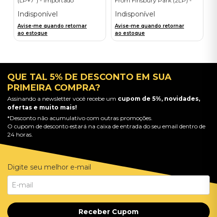
(LP+7") - Importado
From Finsbury Park (2LP) -
Importado
Indisponível
Indisponível
Avise-me quando retornar
Avise-me quando retornar
ao estoque
ao estoque
QUE TAL 5% DE DESCONTO EM SUA
PRIMEIRA COMPRA?
Assinando a newsletter você recebe um
cupom de 5%, novidades,
ofertas e muito mais!
*Desconto não acumulativo com outras promoções.
O cupom de desconto estará na caixa de entrada do seu email dentro de
24 horas.
Digite seu melhor e-mail
Receber Cupom