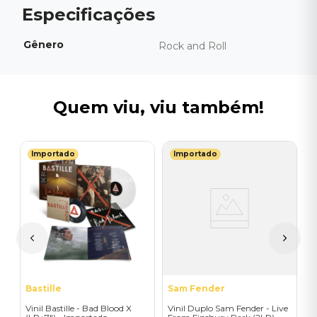
Gênero
Rock and Roll
Quem viu, viu também!
Importado
Importado
M
st
V
)
-
-
I
A
a
Bastille
Sam Fender
Vinil Bastille - Bad Blood X
Vinil Duplo Sam Fender - Live