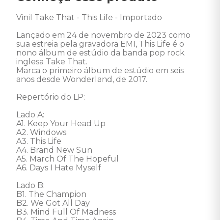
Vinil Take That - This Life - Importado 

Lançado em 24 de novembro de 2023 como 
sua estreia pela gravadora EMI, This Life é o 
nono álbum de estúdio da banda pop rock 
inglesa Take That.

Marca o primeiro álbum de estúdio em seis 
anos desde Wonderland, de 2017.

Repertório do LP: 

Lado A:

A1. Keep Your Head Up

A2. Windows

A3. This Life

A4. Brand New Sun

A5. March Of The Hopeful

A6. Days I Hate Myself

Lado B:

B1. The Champion

B2. We Got All Day

B3. Mind Full Of Madness
