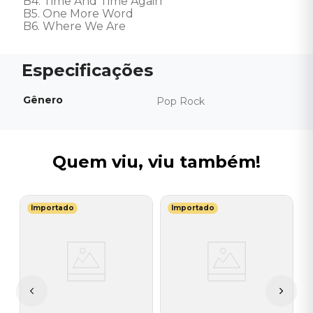
B4. Time And Time Again

B5. One More Word

B6. Where We Are
Gênero
Pop Rock
Quem viu, viu também!
Importado
Importado
G
V
H
I
A
a