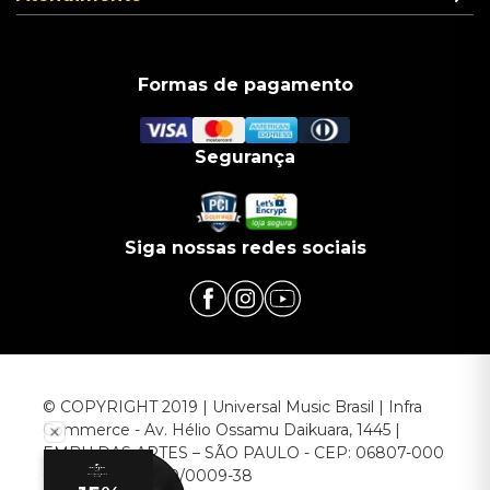
Formas de pagamento
Segurança
Siga nossas redes sociais
© COPYRIGHT 2019 | Universal Music Brasil | Infra
Commerce - Av. Hélio Ossamu Daikuara, 1445 |
EMBU DAS ARTES – SÃO PAULO - CEP: 06807-000
CNPJ: 00.952.789/0009-38