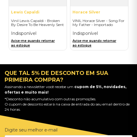
Lewis Capaldi
Horace Silver
Vinil Lewis Capaldi - Broken
VINIL Horace Silver - Song For
By Desire To Be Heavenly Sent
My Father - Importado
(Exclusive LP) - Importado
Indisponível
Indisponível
Avise-me quando retornar
Avise-me quando retornar
ao estoque
ao estoque
QUE TAL 5% DE DESCONTO EM SUA
PRIMEIRA COMPRA?
Assinando a newsletter você recebe um
cupom de 5%, novidades,
ofertas e muito mais!
*Desconto não acumulativo com outras promoções.
O cupom de desconto estará na caixa de entrada do seu email dentro de
24 horas.
Digite seu melhor e-mail