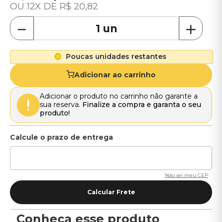
12
R$
20
,
82
－
＋
Poucas unidades restantes
Adicionar ao carrinho
Adicionar o produto no carrinho não garante a
sua reserva.
Finalize a compra e garanta o seu
produto!
Não sei meu CEP
Conheça esse produto