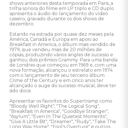
shows anteriores desta temporada em Paris, a 
trilha sonora do filme em LP triplo e CD duplo 
apresenta o áudio do lançamento do vídeo 
caseiro, gravado durante os dois shows de 
dezembro. 

Estando na estrada por quase dez meses pela 
América, Canadá e Europa em apoio ao 
Breakfast in America, o álbum mais vendido de 
1979, que vendeu mais de 20 milhões de 
cópias, produzindo vários singles de sucesso e 
ganhou dois prêmios Grammy. Para uma banda 
de Londres que começou em 1969 e, com uma 
nova formação, alcançou o estrelato em 1974 
com o lançamento de seu terceiro álbum 
Crime of the Century e em cinco anos ter 
alcançado o auge do sucesso musical, deve ter 
sido doce. 

Apresentar os favoritos do Supertramp como 
"Bloody Well Right", "The Logical Song", 
"Breakfast In America", "Goodbye Stranger", 
"Asylum", "Even In The Quietest Moments", 
"Give A Little Bit", "Dreamer", "Rudy", "Take The 
Long Way Home", "Fool's Overture" e outros 