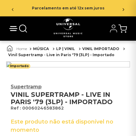
Parcelamento em até 12x sem juros
MÚSICA
LP | VINIL
VINIL IMPORTADO
Vinil Supertramp - Live in Paris '79 (3LP) - Importado
Importado
Supertramp
VINIL SUPERTRAMP - LIVE IN
PARIS '79 (3LP) - IMPORTADO
:
00060246583862
Este produto não está disponível no
momento