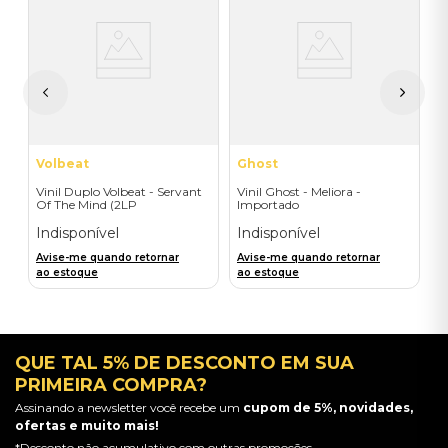
V
H
I
A
a
Volbeat
Ghost
Vinil Duplo Volbeat - Servant
Vinil Ghost - Meliora -
Of The Mind (2LP
Importado
Orange/Blue / D2C) -
Importado
Indisponível
Indisponível
Avise-me quando retornar
Avise-me quando retornar
ao estoque
ao estoque
QUE TAL 5% DE DESCONTO EM SUA
PRIMEIRA COMPRA?
Assinando a newsletter você recebe um
cupom de 5%, novidades,
ofertas e muito mais!
*Desconto não acumulativo com outras promoções.