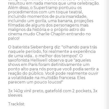
resultou em nada menos que uma celebração. 
Além disso, o Supertramp pontuou os 
procedimentos com um toque teatral, 
incluindo momentos de pura insanidade, 
incluindo um gorila, uma banana, projeções 
filmadas de alguns dos personagens mais 
malignos da história e o próprio astro do 
cinema mudo Charlie Chaplin entrando no 
palco! 

O baterista Siebenberg diz: "olhando para trás 
naquele período, foi realmente a experiência 
de uma vida... o melhor dos tempos". O 
saxofonista Helliwell observa que "aqueles 
shows em Paris foram definitivamente um 
ponto alto para nós porque você podia sentir a 
reação do público. Você pode realmente ouvir 
a volatilidade na multidão francesa. Eles 
parecem um pouco loucos!"  

3x 140g vinil preto, gatefold com 2 pockets, 3x 
sleeves  

Tracklist:  
