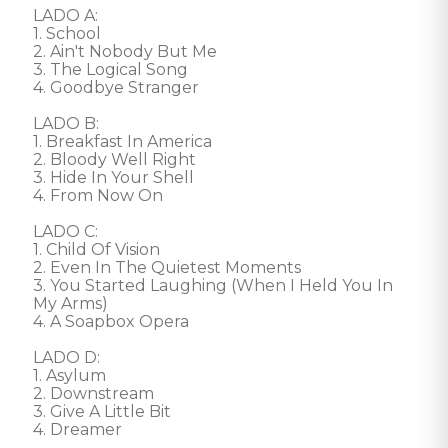
LADO A: 

1. School 

2. Ain't Nobody But Me 

3. The Logical Song 

4. Goodbye Stranger 

LADO B: 

1. Breakfast In America 

2. Bloody Well Right 

3. Hide In Your Shell 

4. From Now On 

LADO C: 

1. Child Of Vision 

2. Even In The Quietest Moments 

3. You Started Laughing (When I Held You In 
My Arms) 

4. A Soapbox Opera 

LADO D: 

1. Asylum 

2. Downstream 

3. Give A Little Bit 

4. Dreamer 
