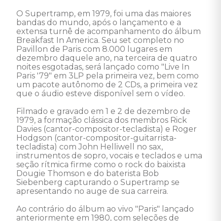
O Supertramp, em 1979, foi uma das maiores 
bandas do mundo, após o lançamento e a 
extensa turnê de acompanhamento do álbum 
Breakfast In America. Seu set completo no 
Pavillon de Paris com 8.000 lugares em 
dezembro daquele ano, na terceira de quatro 
noites esgotadas, será lançado como "Live In 
Paris '79" em 3LP pela primeira vez, bem como 
um pacote autônomo de 2 CDs, a primeira vez 
que o áudio esteve disponível sem o vídeo. 

Filmado e gravado em 1 e 2 de dezembro de 
1979, a formação clássica dos membros Rick 
Davies (cantor-compositor-tecladista) e Roger 
Hodgson (cantor-compositor-guitarrista-
tecladista) com John Helliwell no sax, 
instrumentos de sopro, vocais e teclados e uma 
seção rítmica firme como o rock do baixista 
Dougie Thomson e do baterista Bob 
Siebenberg capturando o Supertramp se 
apresentando no auge de sua carreira. 

Ao contrário do álbum ao vivo "Paris" lançado 
anteriormente em 1980, com seleções de 