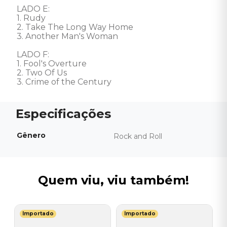
LADO E: 

1. Rudy 

2. Take The Long Way Home 

3. Another Man's Woman 

LADO F: 

1. Fool's Overture 

2. Two Of Us 

3. Crime of the Century
Gênero
Rock and Roll
Quem viu, viu também!
Importado
Importado
G