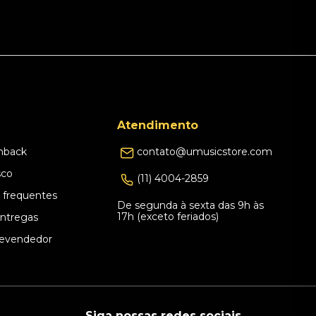
Atendimento
hback
contato@umusicstore.com
sco
(11) 4004-2859
 frequentes
De segunda à sexta das 9h às
17h (exceto feriados)
Entregas
evendedor
Siga nossas redes sociais