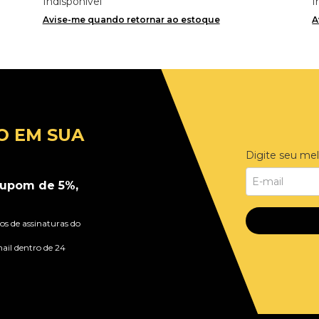
Indisponível
I
Avise-me quando retornar ao estoque
A
O EM SUA
Digite seu mel
upom de 5%,
s de assinaturas do
ail dentro de 24