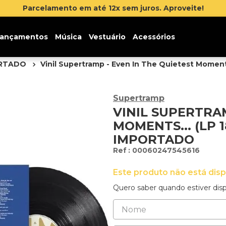
Parcelamento em até 12x sem juros. Aproveite!
ançamentos
Música
Vestuário
Acessórios
ORTADO
Vinil Supertramp - Even In The Quietest Moments
Supertramp
VINIL SUPERTRAM
MOMENTS... (LP 
IMPORTADO
:
00060247545616
Este produto não está dis
Quero saber quando estiver disp