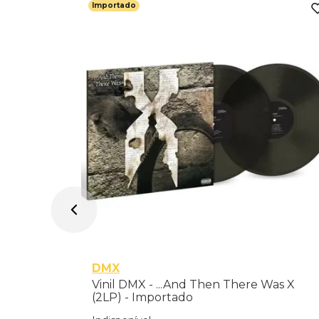
Importado
e Green
DMX
Vinil DMX - ...And Then There Was X
(2LP) - Importado