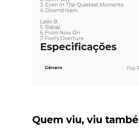
3. Even In The Quietest Moments

4. Downstream 

Lado B: 

5. Babaji

6. From Now On

7. Fool's Overture
Gênero
Pop 
Quem viu, viu tamb