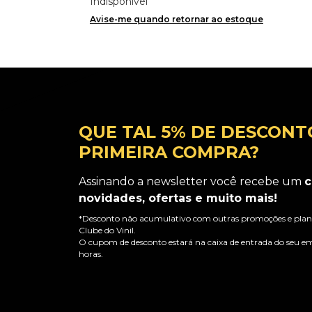
Indisponível
Avise-me quando retornar ao estoque
QUE TAL 5% DE DESCONT
PRIMEIRA COMPRA?
Assinando a newsletter você recebe um
c
novidades, ofertas e muito mais!
*Desconto não acumulativo com outras promoções e plano
Clube do Vinil.
O cupom de desconto estará na caixa de entrada do seu em
horas.