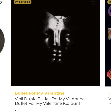
Importado
I
Bullet For My Valentine
Vinil Duplo Bullet For My Valentine -
V
Bullet For My Valentine (Colour 1
R
deluxe) - Importado