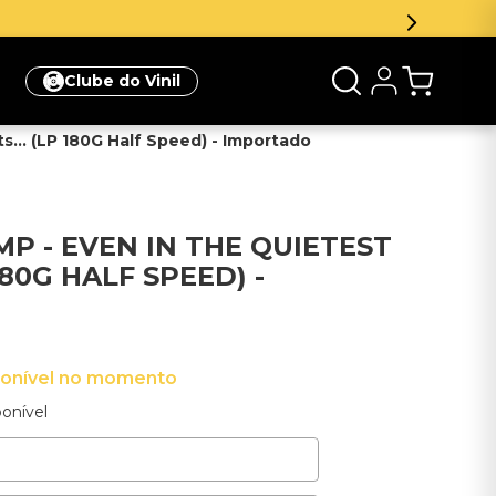
Clube do Vinil
... (LP 180G Half Speed) - Importado
P - EVEN IN THE QUIETEST
180G HALF SPEED) -
ponível no momento
onível