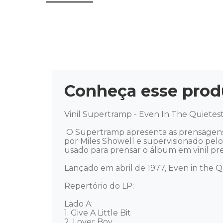
Conheça esse prod
Vinil Supertramp - Even In The Quietest
 O Supertramp apresenta as prensagens definitivas em vinil de seus álbuns de estúdio. O áudio foi transferido nos Abbey Road Studios 
por Miles Showell e supervisionado pel
usado para prensar o álbum em vinil pret
Lançado em abril de 1977, Even in the Qu
Repertório do LP: 

Lado A: 

1. Give A Little Bit

2. Lover Boy
