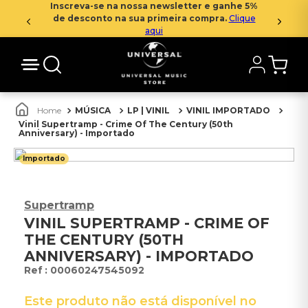
Inscreva-se na nossa newsletter e ganhe 5%
de desconto na sua primeira compra.
Clique
aqui
MÚSICA
LP | VINIL
VINIL IMPORTADO
Vinil Supertramp - Crime Of The Century (50th
Anniversary) - Importado
Importado
Supertramp
VINIL SUPERTRAMP - CRIME OF
THE CENTURY (50TH
ANNIVERSARY) - IMPORTADO
:
00060247545092
Este produto não está disponível no