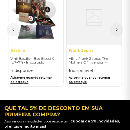
V
B
-
I
A
a
Bastille
Frank Zappa
Vinil Bastille - Bad Blood X
VINIL Frank Zappa, The
(LP+7") - Importado
Mothers Of Invention -
Mothermania: The Best Of
The Mothers - Importado
Indisponível
Indisponível
Avise-me quando retornar
Avise-me quando retornar
ao estoque
ao estoque
QUE TAL 5% DE DESCONTO EM SUA
PRIMEIRA COMPRA?
Assinando a newsletter você recebe um
cupom de 5%, novidades,
ofertas e muito mais!