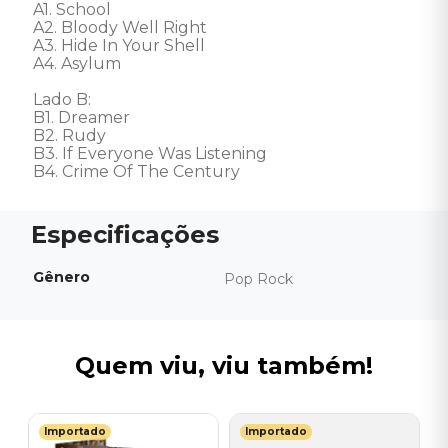
A1. School

A2. Bloody Well Right

A3. Hide In Your Shell

A4. Asylum

Lado B: 

B1. Dreamer

B2. Rudy

B3. If Everyone Was Listening

B4. Crime Of The Century
Gênero
Pop Rock
Quem viu, viu também!
Importado
Importado
J