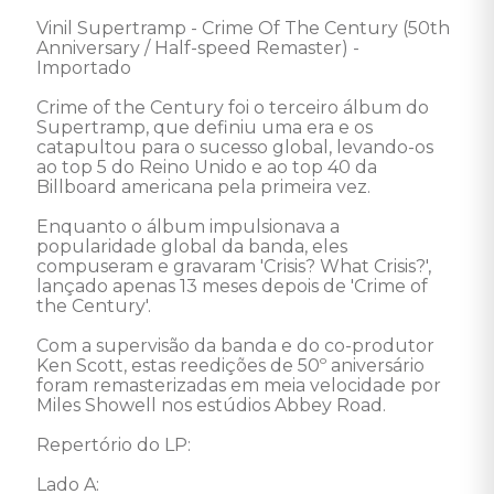
Vinil Supertramp - Crime Of The Century (50th 
Anniversary / Half-speed Remaster) - 
Importado 

Crime of the Century foi o terceiro álbum do 
Supertramp, que definiu uma era e os 
catapultou para o sucesso global, levando-os 
ao top 5 do Reino Unido e ao top 40 da 
Billboard americana pela primeira vez. 

Enquanto o álbum impulsionava a 
popularidade global da banda, eles 
compuseram e gravaram 'Crisis? What Crisis?', 
lançado apenas 13 meses depois de 'Crime of 
the Century'. 

Com a supervisão da banda e do co-produtor 
Ken Scott, estas reedições de 50º aniversário 
foram remasterizadas em meia velocidade por 
Miles Showell nos estúdios Abbey Road. 

Repertório do LP:

Lado A: 
