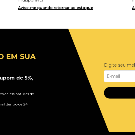
Avise-me quando retornar ao estoque
A
O EM SUA
Digite seu mel
upom de 5%,
s de assinaturas do
ail dentro de 24