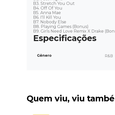
B3. Stretch You Out

B4. Off Of You

B5. Anna Mae

B6. I'll Kill You

B7. Nobody Else

B8. Playing Games (Bonus)

B9. Girls Need Love Remix X Drake (Bon
Gênero
R&B
Quem viu, viu tamb