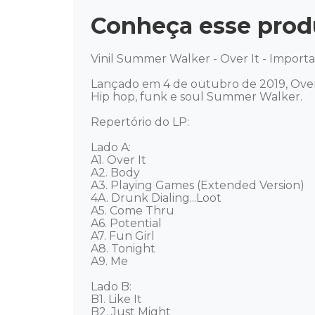
Conheça esse prod
Vinil Summer Walker - Over It - Importa
Lançado em 4 de outubro de 2019, Over
Hip hop, funk e soul Summer Walker. 

Repertório do LP: 

Lado A: 

A1. Over It

A2. Body

A3. Playing Games (Extended Version)

4A. Drunk Dialing...Loot

A5. Come Thru

A6. Potential

A7. Fun Girl

A8. Tonight

A9. Me

Lado B: 

B1. Like It

B2. Just Might
