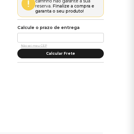
carrinho não garante a sua
reserva.
Finalize a compra e
garanta o seu produto!
Não sei meu CEP