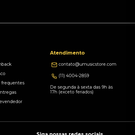
Atendimento
hback
contato@umusicstore.com
sco
(11) 4004-2859
 frequentes
De segunda à sexta das 9h às
17h (exceto feriados)
Entregas
evendedor
Siga nossas redes sociais