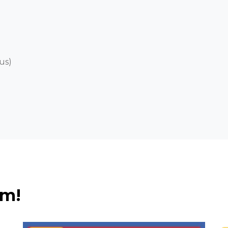
us)
ém!