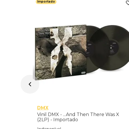
Importado
 State -
DMX
Vinil DMX - ...And Then There Was X
(2LP) - Importado
Indisponível