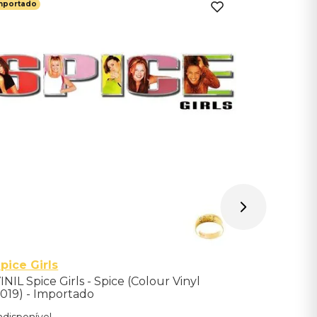
mportado
Importado
John May
VINIL Joh
Bluesbrea
Indisponíve
Avise-me qu
pice Girls
INIL Spice Girls - Spice (Colour Vinyl
019) - Importado
ndisponível