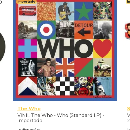
Importado
I
The Who
S
VINIL The Who - Who (Standard LP) -
V
Importado
2
Indisponível
I