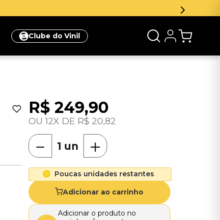
Clube do Vinil
R$
249
,
90
12
R$
20
,
82
－
＋
Poucas unidades restantes
Adicionar ao carrinho
Adicionar o produto no