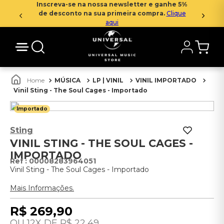
Inscreva-se na nossa newsletter e ganhe 5%
de desconto na sua primeira compra.
Clique
aqui
MÚSICA
LP | VINIL
VINIL IMPORTADO
Vinil Sting - The Soul Cages - Importado
Importado
Sting
VINIL STING - THE SOUL CAGES -
IMPORTADO
:
00008283964051
Vinil Sting - The Soul Cages - Importado
Mais Informações.
R$
269
,
90
12
R$
22
,
49