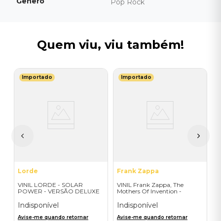
Gênero
Pop Rock
Quem viu, viu também!
Importado
Importado
T
V
C
I
A
a
Lorde
Frank Zappa
VINIL LORDE - SOLAR
VINIL Frank Zappa, The
POWER - VERSÃO DELUXE
Mothers Of Invention -
EXCLUSIVA
Mothermania: The Best Of
The Mothers - Importado
Indisponível
Indisponível
Avise-me quando retornar
Avise-me quando retornar