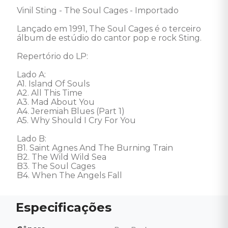
Vinil Sting - The Soul Cages - Importado 

Lançado em 1991, The Soul Cages é o terceiro 
álbum de estúdio do cantor pop e rock Sting. 

Repertório do LP: 

Lado A: 

A1. Island Of Souls 

A2. All This Time 

A3. Mad About You 

A4. Jeremiah Blues (Part 1) 

A5. Why Should I Cry For You 

Lado B: 

B1. Saint Agnes And The Burning Train 

B2. The Wild Wild Sea 

B3. The Soul Cages 

B4. When The Angels Fall