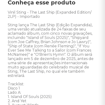
Conheça esse produto
Vinil Sting - The Last Ship (Expanded Edition/ 
2LP) - Importado 

Sting lança The Last Ship (Edição Expandida), 
uma versão atualizada de 24 faixas de seu 
aclamado álbum, com cinco novas gravações, 
incluindo "Island of Souls (2025)", "Shipyard 
(com Joe Caffrey, Brian Johnson e Jo Lawry)", 
"Ship of State (com Renée Fleming)", "If You 
Ever See Me Talking to a Sailor (com Frances 
McNamee)" e "O'Brien's Hymn". O álbum será 
lançado em 5 de dezembro de 2025, antes de 
uma série de apresentações internacionais 
muito aguardadas do celebrado musical de 
Sting, The Last Ship, no qual ele também 
estrelará.  

Tracklist: 

Disco 1 

Lado A: 

1. Island Of Souls (2025) 

2. And Yet 
