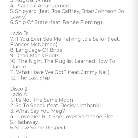
3. August Winds 

4. Practical Arrangement 

5. Shipyard (feat. Joe Caffrey, Brian Johnson, Jo 
Lawry) 

6. Ship Of State (feat. Renée Fleming) 

Lado B: 

7. If You Ever See Me Talking to a Sailor (feat. 
Frances McNamee) 

8. Language Of Birds 

9. Dead Man's Boots 

10. The Night The Pugilist Learned How To 
Dance 

11. What Have We Got? (feat. Jimmy Nail) 

12. The Last Ship 

Disco 2 

Lado A: 

1. It's Not The Same Moon 

2. So To Speak (feat. Becky Unthank) 

3. What Say You Meg? 

4. I Love Her But She Loves Someone Else 

5. Hadaway 

6. Show Some Respect 
