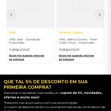
I
I
A
a
Seal
Selena Gomez
VINIL Seal - Standards -
VINIL Selena Gomez - Rare
Importado
(Clear Vinyl) - Importado
Indisponível
Indisponível
Avise-me quando retornar
Avise-me quando retornar
ao estoque
ao estoque
QUE TAL 5% DE DESCONTO EM SUA
PRIMEIRA COMPRA?
Assinando a newsletter você recebe um
cupom de 5%, novidades,
ofertas e muito mais!
*Desconto não acumulativo com outras promoções.
O cupom de desconto estará na caixa de entrada do seu email dentro de