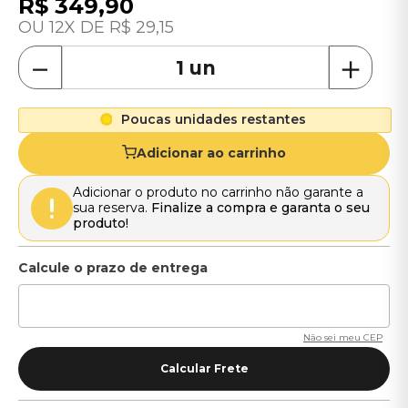
R$
349
,
90
12
R$
29
,
15
－
＋
Poucas unidades restantes
Adicionar ao carrinho
Adicionar o produto no carrinho não garante a
sua reserva.
Finalize a compra e garanta o seu
produto!
Não sei meu CEP