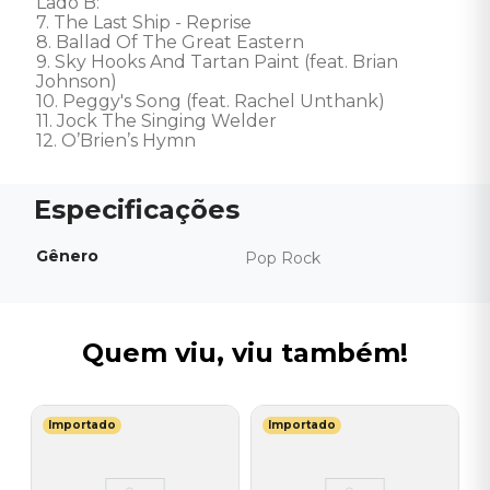
Lado B: 

7. The Last Ship - Reprise 

8. Ballad Of The Great Eastern 

9. Sky Hooks And Tartan Paint (feat. Brian 
Johnson) 

10. Peggy's Song (feat. Rachel Unthank) 

11. Jock The Singing Welder 

12. O’Brien’s Hymn
Gênero
Pop Rock
Quem viu, viu também!
Importado
Importado
K
V
do
(