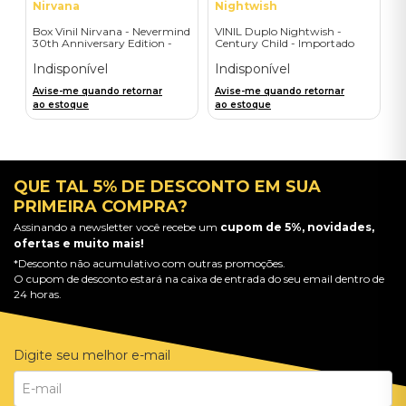
Nirvana
Nightwish
Box Vinil Nirvana - Nevermind
VINIL Duplo Nightwish -
30th Anniversary Edition -
Century Child - Importado
Super Deluxe 8LPs+7"single
Indisponível
Indisponível
Avise-me quando retornar
Avise-me quando retornar
ao estoque
ao estoque
QUE TAL 5% DE DESCONTO EM SUA
PRIMEIRA COMPRA?
Assinando a newsletter você recebe um
cupom de 5%, novidades,
ofertas e muito mais!
*Desconto não acumulativo com outras promoções.
O cupom de desconto estará na caixa de entrada do seu email dentro de
24 horas.
Digite seu melhor e-mail