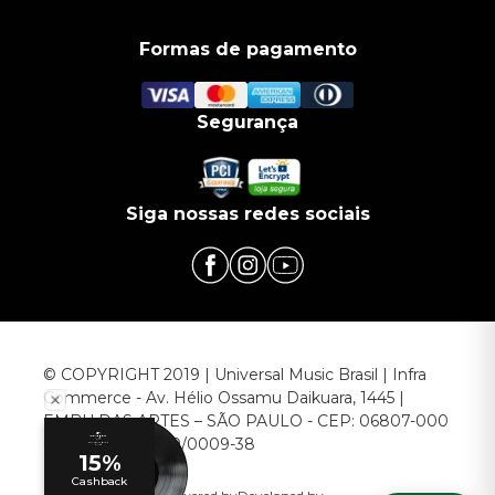
Formas de pagamento
Segurança
Siga nossas redes sociais
© COPYRIGHT 2019 | Universal Music Brasil | Infra
Commerce - Av. Hélio Ossamu Daikuara, 1445 |
EMBU DAS ARTES – SÃO PAULO - CEP: 06807-000
CNPJ: 00.952.789/0009-38