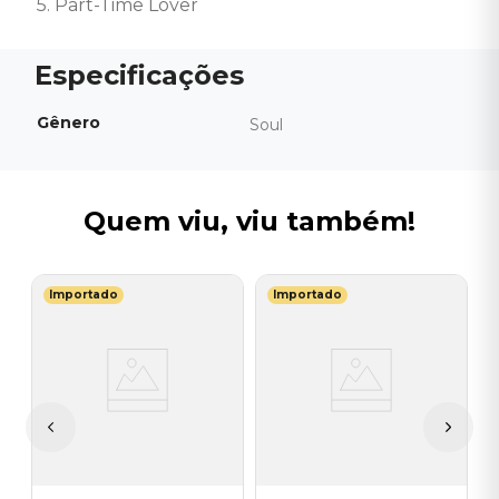
5. Part-Time Lover
Gênero
Soul
Quem viu, viu também!
Importado
Importado
B
ad
V
W
L
I
A
a