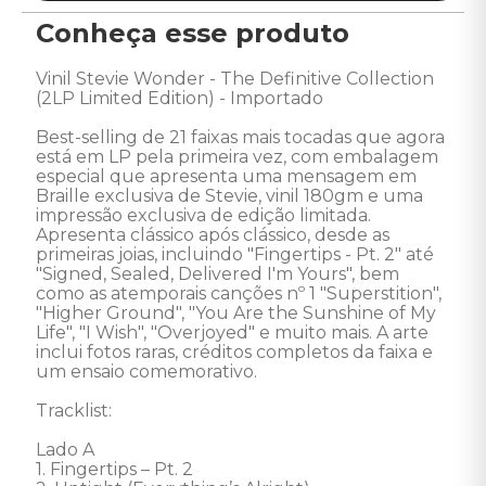
Conheça esse produto
Vinil Stevie Wonder - The Definitive Collection 
(2LP Limited Edition) - Importado 

Best-selling de 21 faixas mais tocadas que agora 
está em LP pela primeira vez, com embalagem 
especial que apresenta uma mensagem em 
Braille exclusiva de Stevie, vinil 180gm e uma 
impressão exclusiva de edição limitada. 
Apresenta clássico após clássico, desde as 
primeiras joias, incluindo "Fingertips - Pt. 2" até 
"Signed, Sealed, Delivered I'm Yours", bem 
como as atemporais canções nº 1 "Superstition", 
"Higher Ground", "You Are the Sunshine of My 
Life", "I Wish", "Overjoyed" e muito mais. A arte 
inclui fotos raras, créditos completos da faixa e 
um ensaio comemorativo.  

Tracklist:

Lado A 

1. Fingertips – Pt. 2 
