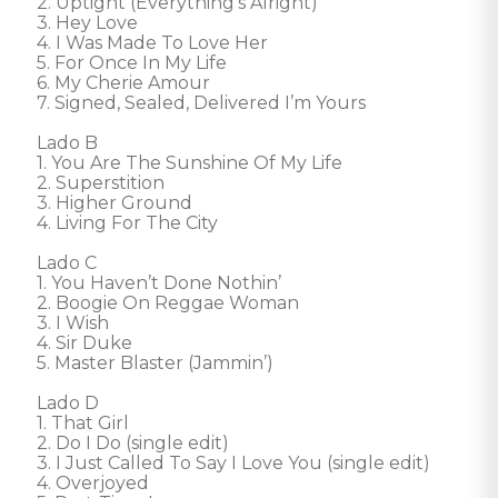
2. Uptight (Everything’s Alright) 

3. Hey Love 

4. I Was Made To Love Her 

5. For Once In My Life 

6. My Cherie Amour 

7. Signed, Sealed, Delivered I’m Yours 

Lado B 

1. You Are The Sunshine Of My Life 

2. Superstition 

3. Higher Ground 

4. Living For The City 

Lado C 

1. You Haven’t Done Nothin’ 

2. Boogie On Reggae Woman 

3. I Wish 

4. Sir Duke 

5. Master Blaster (Jammin’) 

Lado D 

1. That Girl 

2. Do I Do (single edit) 

3. I Just Called To Say I Love You (single edit) 

4. Overjoyed 
