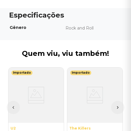
Gênero
Rock and Roll
Quem viu, viu também!
Importado
Importado
R
V
U
I
A
a
U2
The Killers