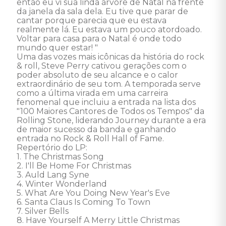
então eu vi sua linda árvore de Natal na frente 
da janela da sala dela. Eu tive que parar de 
cantar porque parecia que eu estava 
realmente lá. Eu estava um pouco atordoado. 
Voltar para casa para o Natal é onde todo 
mundo quer estar! "

Uma das vozes mais icônicas da história do rock 
& roll, Steve Perry cativou gerações com o 
poder absoluto de seu alcance e o calor 
extraordinário de seu tom. A temporada serve 
como a última virada em uma carreira 
fenomenal que incluiu a entrada na lista dos 
"100 Maiores Cantores de Todos os Tempos" da 
Rolling Stone, liderando Journey durante a era 
de maior sucesso da banda e ganhando 
entrada no Rock & Roll Hall of Fame.

Repertório do LP: 

1. The Christmas Song 

2. I'll Be Home For Christmas 

3. Auld Lang Syne 

4. Winter Wonderland 

5. What Are You Doing New Year's Eve 

6. Santa Claus Is Coming To Town 

7. Silver Bells 

8. Have Yourself A Merry Little Christmas