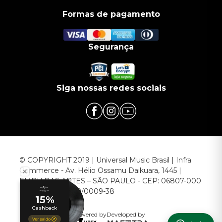
Formas de pagamento
Segurança
Siga nossas redes sociais
© COPYRIGHT 2019 | Universal Music Brasil | Infra
Commerce - Av. Hélio Ossamu Daikuara, 1445 |
EMBU DAS ARTES – SÃO PAULO - CEP: 06807-000
CNPJ: 00.952.789/0009-38
Powered by
Developed by