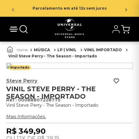
Parcelamento em até 12x sem juros
MÚSICA
LP | VINIL
VINIL IMPORTADO
Vinil Steve Perry - The Season - Importado
Importado
Steve Perry
VINIL STEVE PERRY - THE
SEASON - IMPORTADO
:
00088807228775
Vinil Steve Perry - The Season - Importado
Mais Informações.
R$
349
,
90
12
R$
29
,
15