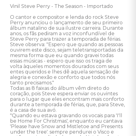
Vinil Steve Perry - The Season - Importado 

O cantor e compositor e lenda do rock Steve 
Perry anunciou o lançamento de seu primeiro 
álbum natalino de sua ilustre carreira. Durante 
anos, os fãs pediram a voz inconfundível de 
Steve Perry para trazer a temporada de férias. 
Steve observa: "Espero que quando as pessoas 
ouvirem este disco, sejam teletransportadas da 
mesma forma que eu quando gravei todas 
essas músicas - espero que isso os traga de 
volta àqueles momentos dourados com seus 
entes queridos e lhes dê aquela sensação de 
alegria e conexão e conforto que todos nós 
tanto precisamos." 

Todas as 8 faixas do álbum vêm direto do 
coração, pois Steve espera enviar os ouvintes 
para o lugar que eles encontram mais conforto 
durante a temporada de férias, que, para Steve, 
é a casa de sua avó.

"Quando eu estava gravando os vocais para 'I'll 
be Home For Christmas', enquanto eu cantava 
'Please have Snow and Mistletoe and Presents 
under the tree'. sempre pendurei o Visco e 