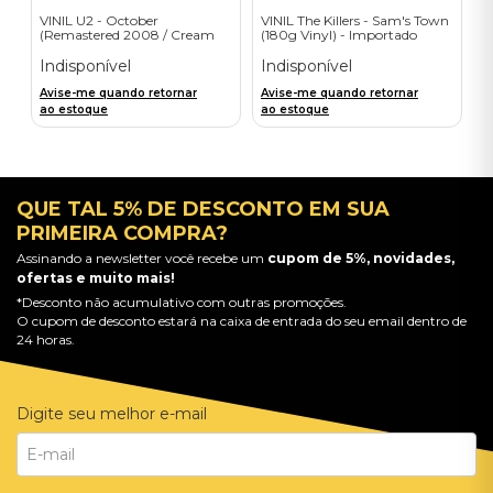
VINIL U2 - October
VINIL The Killers - Sam's Town
(Remastered 2008 / Cream
(180g Vinyl) - Importado
Vinyl) - Importado
Indisponível
Indisponível
Avise-me quando retornar
Avise-me quando retornar
ao estoque
ao estoque
QUE TAL 5% DE DESCONTO EM SUA
PRIMEIRA COMPRA?
Assinando a newsletter você recebe um
cupom de 5%, novidades,
ofertas e muito mais!
*Desconto não acumulativo com outras promoções.
O cupom de desconto estará na caixa de entrada do seu email dentro de
24 horas.
Digite seu melhor e-mail