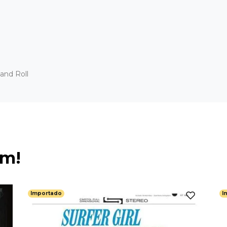
and Roll
ém!
Importado
I