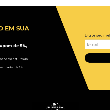
O EM SUA
Digite seu mel
upom de 5%,
s de assinaturas do
ail dentro de 24