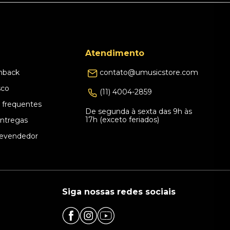
Atendimento
hback
contato@umusicstore.com
sco
(11) 4004-2859
 frequentes
De segunda à sexta das 9h às
17h (exceto feriados)
Entregas
evendedor
Siga nossas redes sociais