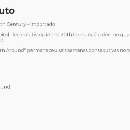
uto
0th Century - Importado 

tol Records, Living in the 20th Century é o décimo qua
. 

rn Around" permaneceu seis semanas consecutivas no t
und 


