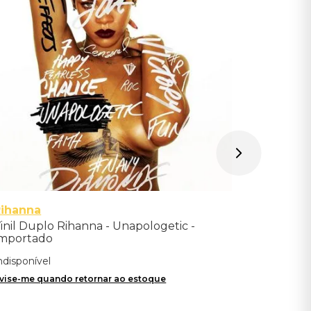
Indisponíve
Avise-me qu
Rihanna
inil Duplo Rihanna - Unapologetic -
mportado
ndisponível
vise-me quando retornar ao estoque