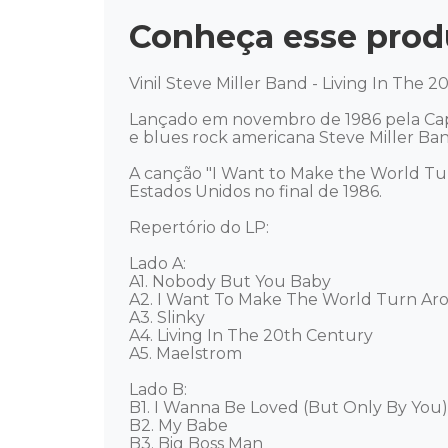
Conheça esse prod
Vinil Steve Miller Band - Living In The 2
Lançado em novembro de 1986 pela Capi
e blues rock americana Steve Miller Band
A canção "I Want to Make the World Tu
Estados Unidos no final de 1986. 

Repertório do LP: 

Lado A: 

A1. Nobody But You Baby 

A2. I Want To Make The World Turn Aro
A3. Slinky 

A4. Living In The 20th Century 

A5. Maelstrom 

Lado B: 

B1. I Wanna Be Loved (But Only By You) 
B2. My Babe 

B3. Big Boss Man 
