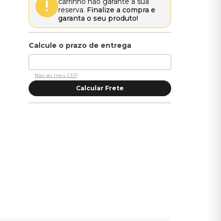
carrinho não garante a sua
reserva.
Finalize a compra e
garanta o seu produto!
Não sei meu CEP