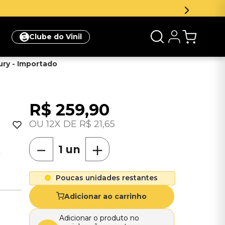
Clube do Vinil
tury - Importado
R$
259
,
90
12
R$
21
,
65
－
＋
-
Poucas unidades restantes
Adicionar ao carrinho
Adicionar o produto no