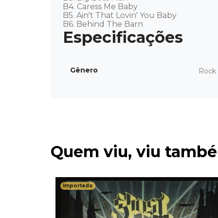
B4. Caress Me Baby 

B5. Ain't That Lovin' You Baby 

B6. Behind The Barn
Gênero
Rock 
Quem viu, viu tamb
Importado
 Mingus
tado