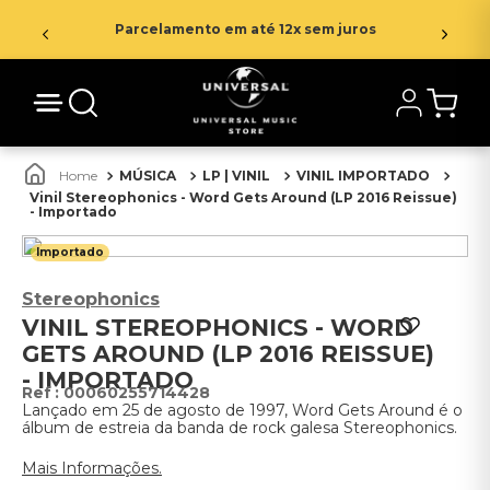
Parcelamento em até 12x sem juros
MÚSICA
LP | VINIL
VINIL IMPORTADO
Vinil Stereophonics - Word Gets Around (LP 2016 Reissue)
- Importado
Importado
Stereophonics
VINIL STEREOPHONICS - WORD
GETS AROUND (LP 2016 REISSUE)
- IMPORTADO
:
00060255714428
Lançado em 25 de agosto de 1997, Word Gets Around é o
álbum de estreia da banda de rock galesa Stereophonics.
Mais Informações.