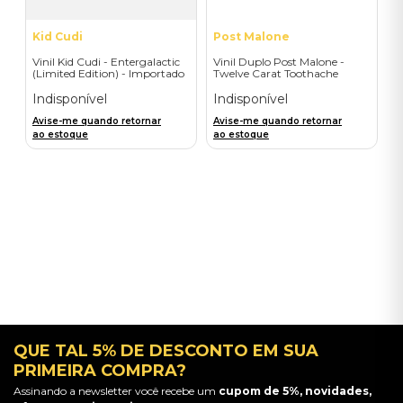
Kid Cudi
Post Malone
Vinil Kid Cudi - Entergalactic
Vinil Duplo Post Malone -
(Limited Edition) - Importado
Twelve Carat Toothache
(D2C/2LP) - Importado
Indisponível
Indisponível
Avise-me quando retornar
Avise-me quando retornar
ao estoque
ao estoque
QUE TAL 5% DE DESCONTO EM SUA
PRIMEIRA COMPRA?
Assinando a newsletter você recebe um
cupom de 5%, novidades,