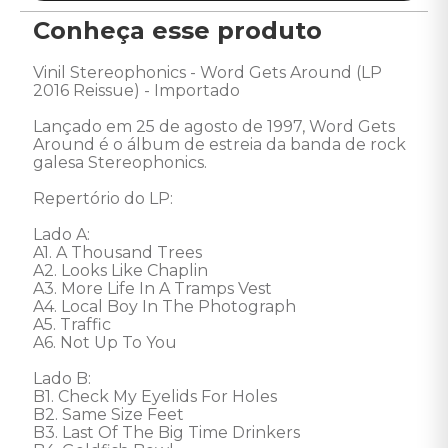
Conheça esse produto
Vinil Stereophonics - Word Gets Around (LP 
2016 Reissue) - Importado 

Lançado em 25 de agosto de 1997, Word Gets 
Around é o álbum de estreia da banda de rock 
galesa Stereophonics. 

Repertório do LP: 

Lado A: 

A1. A Thousand Trees 

A2. Looks Like Chaplin 

A3. More Life In A Tramps Vest 

A4. Local Boy In The Photograph 

A5. Traffic 

A6. Not Up To You 

Lado B: 

B1. Check My Eyelids For Holes 

B2. Same Size Feet 

B3. Last Of The Big Time Drinkers 
