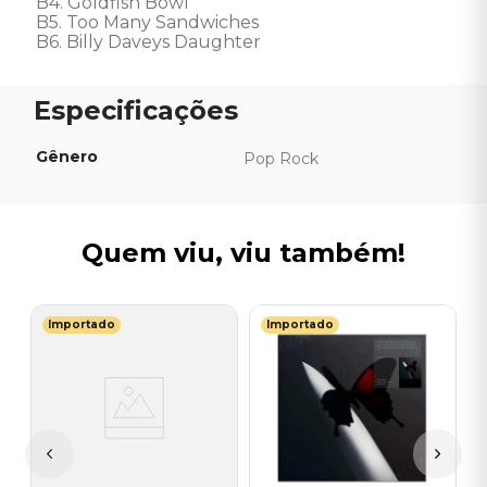
B4. Goldfish Bowl 

B5. Too Many Sandwiches 

B6. Billy Daveys Daughter
Gênero
Pop Rock
Quem viu, viu também!
Importado
Importado
T
V
(
-
I
A
a